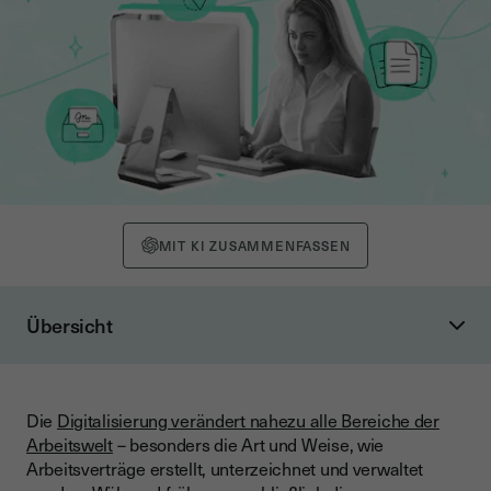
MIT KI ZUSAMMENFASSEN
Übersicht
Warum elektronische Signaturen im Arbeitsvertrag immer
wichtiger werden
Rechtlicher Rahmen 2026: Was gilt für digitale
Die
Digitalisierung verändert nahezu alle Bereiche der
Arbeitsverträge?
Arbeitswelt
– besonders die Art und Weise, wie
Arbeitsverträge erstellt, unterzeichnet und verwaltet
Schriftform nach § 126 BGB