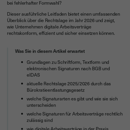
bei fehlerhafter Formwahl?
Signatur durch den Arbeitnehmer
Dieser ausführliche Leitfaden bietet einen umfassenden
Nachweispflichten und Bereitstellungspflichten
Überblick über die Rechtslage im Jahr 2026 und zeigt,
wie Unternehmen digitale Arbeitsverträge
Beweiswert elektronischer Signaturen
rechtskonform, effizient und sicher einsetzen können.
Was muss weiterhin schriftlich bleiben?
Vorteile digitaler Arbeitsverträge
Was Sie in diesem Artikel erwartet
Effizienz und Beschleunigung
Grundlagen zu Schriftform, Textform und
Verbesserte Compliance und Dokumentationssicherheit
elektronischen Signaturen nach BGB und
eIDAS
Moderne Candidate Experience und professionelle
Außenwirkung
aktuelle Rechtslage 2025/2026 durch das
Bürokratieentlastungsgesetz
Kostenersparnis und weniger Bürokratie
welche Signaturarten es gibt und wie sie sich
Risiken und typische Fehler bei digitalen Arbeitsverträgen
unterscheiden
Wie Youtrust (Youtrust) Unternehmen unterstützt
welche Signaturen für Arbeitsverträge rechtlich
zulässig sind
Wichtig zu beachten
wie digitale Arbeitsverträge in der Praxis