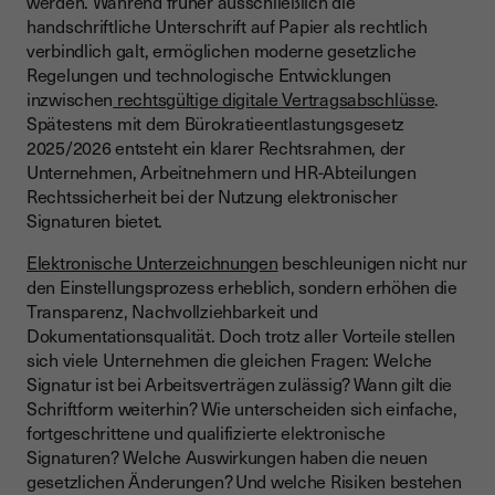
werden. Während früher ausschließlich die
Textform nach § 126b BGB
handschriftliche Unterschrift auf Papier als rechtlich
verbindlich galt, ermöglichen moderne gesetzliche
Welche Regelung gilt für Arbeitsverträge?
Regelungen und technologische Entwicklungen
Welche Signaturarten gibt es?
inzwischen
rechtsgültige digitale Vertragsabschlüsse
.
Spätestens mit dem Bürokratieentlastungsgesetz
Einfache elektronische Signatur (EES)
2025/2026 entsteht ein klarer Rechtsrahmen, der
Fortgeschrittene elektronische Signatur (FES)
Unternehmen, Arbeitnehmern und HR-Abteilungen
Rechtssicherheit bei der Nutzung elektronischer
Qualifizierte elektronische Signatur (QES)
Signaturen bietet.
Welche Signatur ist für Arbeitsverträge notwendig?
Elektronische Unterzeichnungen
beschleunigen nicht nur
den Einstellungsprozess erheblich, sondern erhöhen die
Grundsatz 2026: Die Textform ist ausreichend
Transparenz, Nachvollziehbarkeit und
Wann ist eine QES zwingend?
Dokumentationsqualität. Doch trotz aller Vorteile stellen
sich viele Unternehmen die gleichen Fragen: Welche
Sonderfälle mit Schriftformerfordernis
Signatur ist bei Arbeitsverträgen zulässig? Wann gilt die
Elektronischer Arbeitsvertrag in der Praxis
Schriftform weiterhin? Wie unterscheiden sich einfache,
fortgeschrittene und qualifizierte elektronische
Erstellung des Vertragsdokuments
Signaturen? Welche Auswirkungen haben die neuen
Signatur durch den Arbeitgeber
gesetzlichen Änderungen? Und welche Risiken bestehen