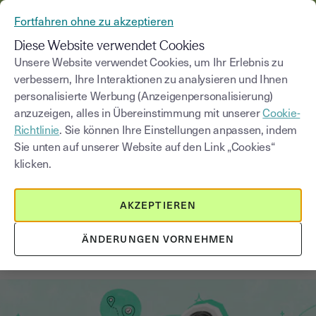
AUS YOUSIGN WIRD YOUTRUST
Fortfahren ohne zu akzeptieren
MENÜ
Diese Website verwendet Cookies
Unsere Website verwendet Cookies, um Ihr Erlebnis zu
verbessern, Ihre Interaktionen zu analysieren und Ihnen
Blog
personalisierte Werbung (Anzeigenpersonalisierung)
anzuzeigen, alles in Übereinstimmung mit unserer
Cookie-
Kategorie auswählen
Saisissez un terme pour
Richtlinie
. Sie können Ihre Einstellungen anpassen, indem
Sie unten auf unserer Website auf den Link „Cookies“
klicken.
Elektronische Signatur
5
min
6. Januar 2026
AKZEPTIEREN
Elektronische Signatur im
Arbeitsvertrag: Was ist 2026
ÄNDERUNGEN VORNEHMEN
rechtlich zulässig?