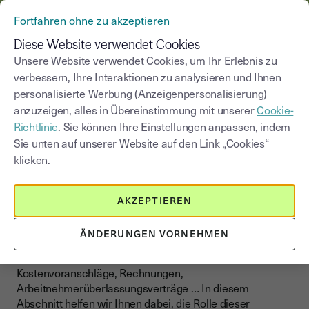
AUS YOUSIGN WIRD YOUTRUST
Fortfahren ohne zu akzeptieren
MENÜ
Diese Website verwendet Cookies
Unsere Website verwendet Cookies, um Ihr Erlebnis zu
verbessern, Ihre Interaktionen zu analysieren und Ihnen
Blog
|
Unternehmensdokumente
personalisierte Werbung (Anzeigenpersonalisierung)
anzuzeigen, alles in Übereinstimmung mit unserer
Cookie-
Kategorie auswählen
Saisissez un terme pour
Richtlinie
. Sie können Ihre Einstellungen anpassen, indem
Sie unten auf unserer Website auf den Link „Cookies“
klicken.
Unternehmensdokumente
Unternehmensdokumente –
AKZEPTIEREN
Sicher verwalten & signieren
ÄNDERUNGEN VORNEHMEN
Unternehmen haben es jeden Tag mit Dutzenden von
Dokumenten zu tun: Verträge, Gesellschaftsverträge,
Kostenvoranschläge, Rechnungen,
Arbeitnehmerüberlassungsverträge … In diesem
Abschnitt helfen wir Ihnen dabei, die Rolle dieser