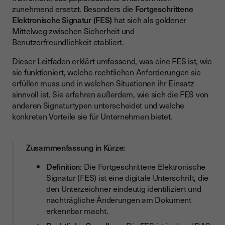
Qualifizierte Elektronische Signatur (QES)
zunehmend ersetzt. Besonders die
Fortgeschrittene
Rechtliche Grundlagen der FES nach eIDAS-Verordnung
Elektronische Signatur (FES)
hat sich als goldener
Mittelweg zwischen Sicherheit und
Anforderungen und Voraussetzungen einer FES
Benutzerfreundlichkeit etabliert.
Eindeutige Zuordnung zum Unterzeichner
Dieser Leitfaden erklärt umfassend, was eine FES ist, wie
Identifizierung des Unterzeichners
sie funktioniert, welche rechtlichen Anforderungen sie
erfüllen muss und in welchen Situationen ihr Einsatz
Kontrolle durch den Unterzeichner
sinnvoll ist. Sie erfahren außerdem, wie sich die FES von
anderen Signaturtypen unterscheidet und welche
Erkennung nachträglicher Änderungen
konkreten Vorteile sie für Unternehmen bietet.
Wann sollte eine Fortgeschrittene Elektronische Signatur
eingesetzt werden?
Zusammenfassung in Kürze:
Anwendungsfälle und Beispieldokumente für die FES
Definition
: Die Fortgeschrittene Elektronische
Wie erstellt man eine Fortgeschrittene Elektronische
Signatur (FES) ist eine digitale Unterschrift, die
Signatur?
den Unterzeichner eindeutig identifiziert und
Vorteile der Fortgeschrittenen Elektronischen Signatur
nachträgliche Änderungen am Dokument
erkennbar macht.
FES vs. QES: Wann brauchen Sie welche Signatur?