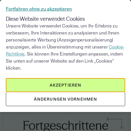
AUS YOUSIGN WIRD YOUTRUST
Fortfahren ohne zu akzeptieren
MENÜ
Diese Website verwendet Cookies
Unsere Website verwendet Cookies, um Ihr Erlebnis zu
verbessern, Ihre Interaktionen zu analysieren und Ihnen
Blog
personalisierte Werbung (Anzeigenpersonalisierung)
anzuzeigen, alles in Übereinstimmung mit unserer
Cookie-
Kategorie auswählen
Saisissez un terme pour
Richtlinie
. Sie können Ihre Einstellungen anpassen, indem
Sie unten auf unserer Website auf den Link „Cookies“
klicken.
Elektronische Signatur
4
min
27. Februar 2026
AKZEPTIEREN
Was ist eine Fortgeschrittene
Elektronische Signatur (FES)?
ÄNDERUNGEN VORNEHMEN