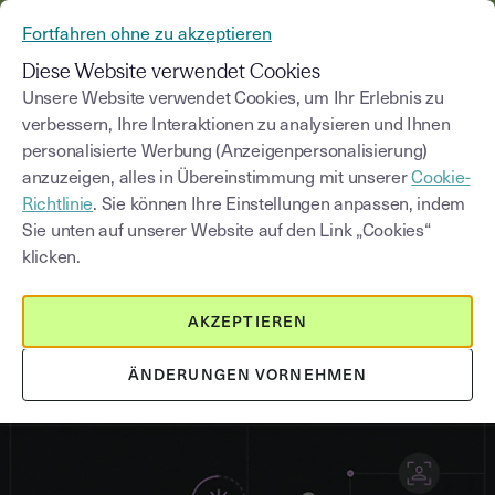
AUS YOUSIGN WIRD YOUTRUST
Fortfahren ohne zu akzeptieren
MENÜ
Diese Website verwendet Cookies
Unsere Website verwendet Cookies, um Ihr Erlebnis zu
verbessern, Ihre Interaktionen zu analysieren und Ihnen
Blog
personalisierte Werbung (Anzeigenpersonalisierung)
anzuzeigen, alles in Übereinstimmung mit unserer
Cookie-
Kategorie auswählen
Saisissez un terme pour
Richtlinie
. Sie können Ihre Einstellungen anpassen, indem
Sie unten auf unserer Website auf den Link „Cookies“
klicken.
Elektronische Signatur
4
min
27. Februar 2026
AKZEPTIEREN
Wie funktioniert eine digitale
Signatur?
ÄNDERUNGEN VORNEHMEN