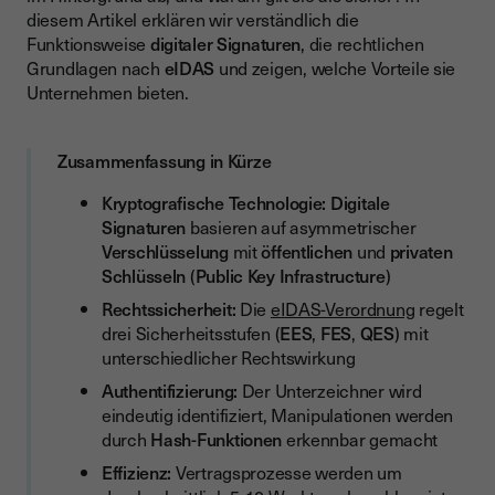
diesem Artikel erklären wir verständlich die
Technische Komponenten im Überblick
Funktionsweise
digitaler Signaturen
, die rechtlichen
Der Signaturprozess Schritt für Schritt
Grundlagen nach
eIDAS
und zeigen, welche Vorteile sie
Unternehmen bieten.
Erstellung der Signatur
Überprüfung der Signatur
Zusammenfassung in Kürze
Kryptografische Hash-Funktionen
Kryptografische Technologie:
Digitale
Die drei Sicherheitsstufen nach eIDAS
Signaturen
basieren auf asymmetrischer
Verschlüsselung
mit
öffentlichen
und
privaten
Einfache Elektronische Signatur (EES)
Schlüsseln
(
Public Key Infrastructure
)
Fortgeschrittene Elektronische Signatur (FES)
Rechtssicherheit:
Die
eIDAS-Verordnung
regelt
Qualifizierte Elektronische Signatur (QES)
drei Sicherheitsstufen (
EES
,
FES
,
QES
) mit
unterschiedlicher Rechtswirkung
Vergleich der drei eIDAS-Stufen
Authentifizierung:
Der Unterzeichner wird
Digitale Signaturen in der Praxis
eindeutig identifiziert, Manipulationen werden
durch
Hash-Funktionen
erkennbar gemacht
Anwendungsbereiche im Unternehmenskontext
Effizienz:
Vertragsprozesse werden um
Vorteile für Unternehmen