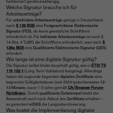
funktioniert geräteunabhängig.
Welche Signatur brauche ich für
Arbeitsverträge?
Für
unbefristete Arbeitsverträge
genügt in Deutschland
nach
§ 126 BGB
eine
Fortgeschrittene Elektronische
Signatur
(
FES
), da keine gesetzliche Schriftform
erforderlich ist. Für
befristete Arbeitsverträge
ist nach §
14 Abs. 4 TzBfG die Schriftform erforderlich, was nach
§
126a BGB
eine
Qualifizierte Elektronische Signatur
(
QES
)
erfordert.
Wie lange ist eine digitale Signatur gültig?
Die Signatur selbst bleibt dauerhaft gültig, wie in
ETSI TS
119 102-1
(Long Term Validation) festgelegt. Allerdings
haben die zugrunde liegenden
digitalen Zertifikate
eine
begrenzte Gültigkeitsdauer (seit 2024 typischerweise
12-
13 Monate
, zuvor 1-3 Jahre gemäß
CA/Browser Forum-
Richtlinien
). Durch
qualifizierte Zeitstempel
bleibt die
Beweiskraft auch nach Ablauf des
Zertifikats
erhalten –
so garantiert
eIDAS
die Langzeitarchivierung.
Was kostet die Implementierung digitaler