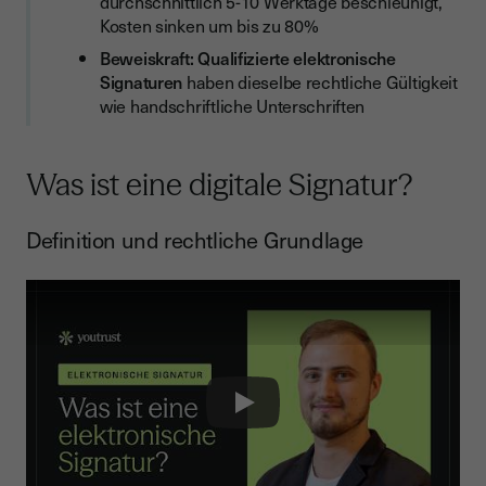
durchschnittlich 5-10 Werktage beschleunigt,
Kosten sinken um bis zu 80%
Sicherheit und Vertrauenswürdigkeit
Beweiskraft:
Qualifizierte elektronische
Digitale Zertifikate und Vertrauensdiensteanbieter
Signaturen
haben dieselbe rechtliche Gültigkeit
Rechtliche Beweiskraft
wie handschriftliche Unterschriften
Fazit
Was ist eine digitale Signatur?
Definition und rechtliche Grundlage
Play