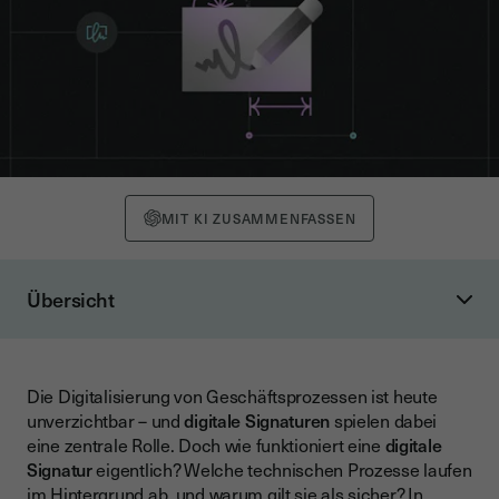
MIT KI ZUSAMMENFASSEN
Übersicht
Was ist eine digitale Signatur?
Definition und rechtliche Grundlage
Die Digitalisierung von Geschäftsprozessen ist heute
Unterschied zwischen elektronischer und digitaler Signatur
unverzichtbar – und
digitale Signaturen
spielen dabei
Die technische Funktionsweise einer digitalen Signatur
eine zentrale Rolle. Doch wie funktioniert eine
digitale
Signatur
eigentlich? Welche technischen Prozesse laufen
Public-Key-Infrastructure (PKI)
im Hintergrund ab, und warum gilt sie als sicher? In