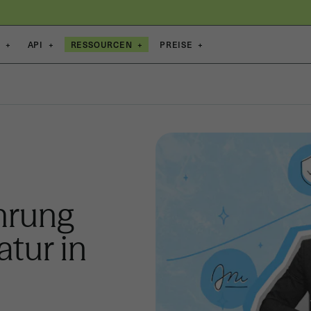
E
+
API
+
RESSOURCEN
+
PREISE
+
ührung
atur in