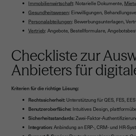
Immobilienwirtschaft
: Notarielle Dokumente,
Mietv
Gesundheitswesen
: Einwilligungen, Behandlungsv
Personalabteilungen
: Bewerbungsunterlagen, Vert
Vertrieb
: Angebote, Bestellformulare, Angebotsbes
Checkliste zur Ausw
Anbieters für digita
Kriterien für die richtige Lösung:
Rechtssicherheit:
Unterstützung für QES, FES, EE
Benutzeroberfläche:
Intuitives Design, plattformüb
Sicherheitsstandards:
Zwei-Faktor-Authentifizieru
Integration:
Anbindung an ERP-, CRM- und HR-System
Support & Service:
Deutschsprachiger Support, On