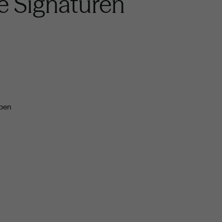
e Signaturen
aben