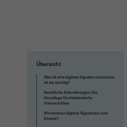
Übersicht
Implementierung: Von der Theorie zur
Was ist eine digitale Signatur und warum
Praxis
ist sie wichtig?
Rechtliche Anforderungen: Die
Grundlage für elektronische
Unterschriften
Wo kommen digitale Signaturen zum
Einsatz?