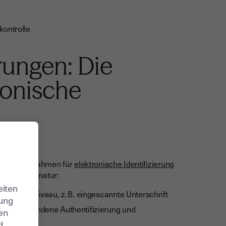
kontrolle
rungen: Die
ronische
che Rechtsrahmen für
elektronische Identifizierung
nischen Signatur:
eiten
icherheitsniveau, z. B. eingescannte Unterschrift
zung
sonengebundene Authentifizierung und
ren
d