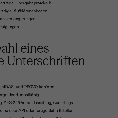
erträge
, Übergabeprotokolle
erträge, Aufklärungsbögen
ragsverlängerungen
tätigungen
ahl eines
le Unterschriften
S, eIDAS- und DSGVO-konform
ergreifend, mobilfähig
ng, AES-256-Verschlüsselung, Audit-Logs
e über API oder fertige Schnittstellen
boarding-Hilfen, Schulungen, SLA