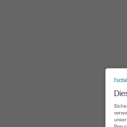
Fortfa
Die
Siche
verwe
unser
Besuc