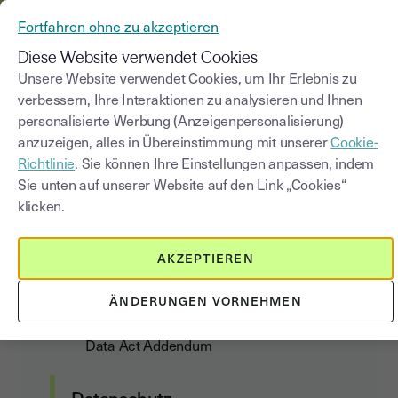
AUS YOUSIGN WIRD YOUTRUST
Fortfahren ohne zu akzeptieren
MENÜ
Diese Website verwendet Cookies
Unsere Website verwendet Cookies, um Ihr Erlebnis zu
verbessern, Ihre Interaktionen zu analysieren und Ihnen
YOUTRUST NUTZUNGS-
personalisierte Werbung (Anzeigenpersonalisierung)
UND
anzuzeigen, alles in Übereinstimmung mit unserer
Cookie-
Richtlinie
ABONNEMENTBEDINGUNGE
. Sie können Ihre Einstellungen anpassen, indem
Sie unten auf unserer Website auf den Link „Cookies“
klicken.
Kundenvertrag
AKZEPTIEREN
Allgemeine Nutzungs- und
ÄNDERUNGEN VORNEHMEN
Abonnementbedingungen
Data Act Addendum