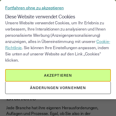
AUS YOUSIGN WIRD YOUTRUST
Fortfahren ohne zu akzeptieren
MENÜ
Diese Website verwendet Cookies
Unsere Website verwendet Cookies, um Ihr Erlebnis zu
verbessern, Ihre Interaktionen zu analysieren und Ihnen
Blog
|
Branchen
personalisierte Werbung (Anzeigenpersonalisierung)
anzuzeigen, alles in Übereinstimmung mit unserer
Cookie-
Kategorie auswählen
Saisissez un terme pour
Richtlinie
. Sie können Ihre Einstellungen anpassen, indem
Sie unten auf unserer Website auf den Link „Cookies“
klicken.
Branchen
Branchen - Passende
AKZEPTIEREN
Lösungen für den
Geschäftsalltag jeder
ÄNDERUNGEN VORNEHMEN
Branche
Jede Branche hat ihre eigenen Herausforderungen,
Auflagen und Prozesse. Egal, ob Sie also in der