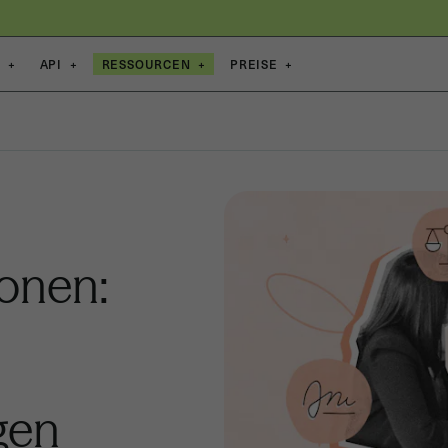
E
+
API
+
RESSOURCEN
+
PREISE
+
ionen:
gen