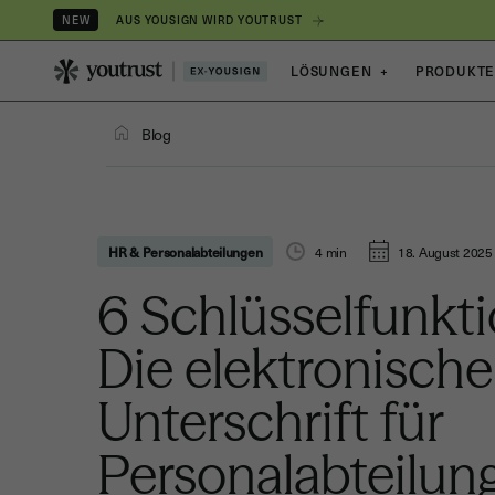
AUS YOUSIGN WIRD YOUTRUST
NEW
LÖSUNGEN
+
PRODUKT
Blog
HR & Personalabteilungen
4
min
18. August 2025
6 Schlüsselfunkt
Die elektronische
Unterschrift für
Personalabteilun