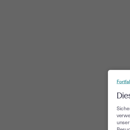
Fortfa
Die
Siche
verwe
unser
Besuc