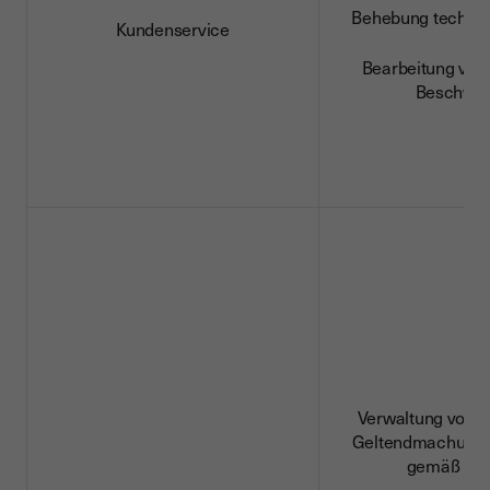
Behebung technis
Kundenservice
Bearbeitung von
Beschwe
Verwaltung von A
Geltendmachung 
gemäß DS