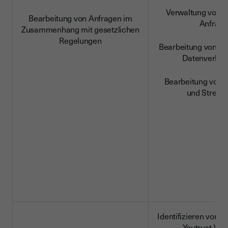
Verwaltung von b
Bearbeitung von Anfragen im
Anfrage
Zusammenhang mit gesetzlichen
Regelungen
Bearbeitung von Si
Datenverlet
Bearbeitung von B
und Streitig
Identifizieren von I
Youtrust-We