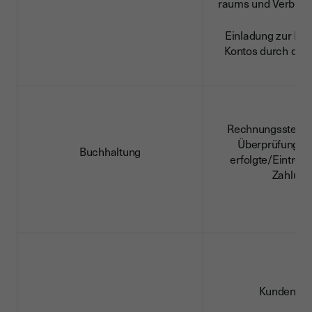
raums und Verbra
Einladung zur Erö
Kontos durch den
Rechnungsstellu
Überprüfung, o
Buchhaltung
erfolgte/Eintrei
Zahlung
Kundenser