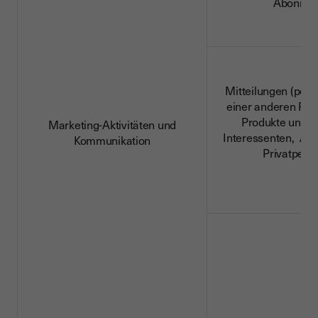
Abonnen
Mitteilungen (per 
einer anderen For
Produkte und D
Marketing-Aktivitäten und
Interessenten, Ab
Kommunikation
Privatpers