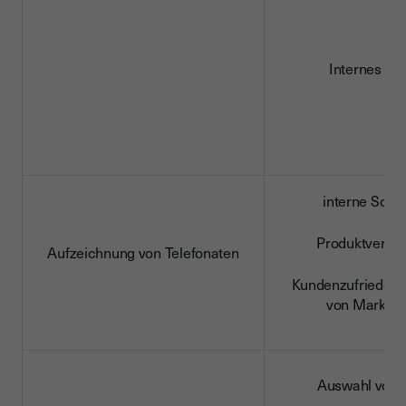
Internes Re
interne Schu
Produktverbe
Aufzeichnung von Telefonaten
Kundenzufriedenh
von Marktpr
Auswahl von T