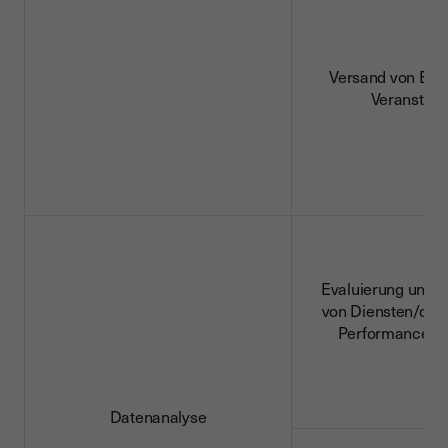
Versand von Ein
Veranstalt
Evaluierung und 
von Diensten/der 
Performance de
Datenanalyse