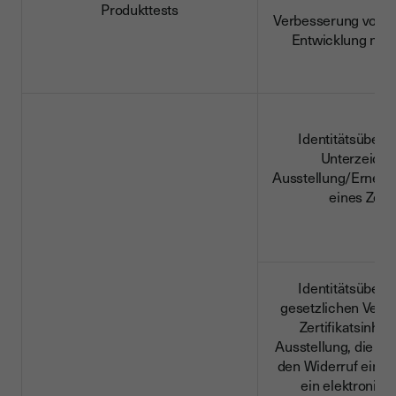
Produkttests
Verbesserung von F
Entwicklung neu
Identitätsüberp
Unterzeichn
Ausstellung/Erneue
eines Zerti
Identitätsüberp
gesetzlichen Vertr
Zertifikatsinhab
Ausstellung, die E
den Widerruf eines Z
ein elektronisc