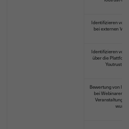
Identifizieren von
bei externen Ver
Identifizieren von
über die Plattform
Youtrust-We
Bewertung von Inte
bei Webinaren od
Veranstaltungen i
wurde