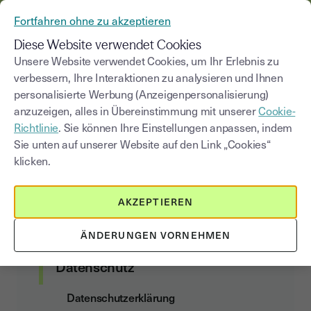
AUS YOUSIGN WIRD YOUTRUST
Fortfahren ohne zu akzeptieren
MENÜ
Diese Website verwendet Cookies
Unsere Website verwendet Cookies, um Ihr Erlebnis zu
verbessern, Ihre Interaktionen zu analysieren und Ihnen
Datenschutzerklärung
personalisierte Werbung (Anzeigenpersonalisierung)
anzuzeigen, alles in Übereinstimmung mit unserer
Cookie-
Richtlinie
. Sie können Ihre Einstellungen anpassen, indem
Sie unten auf unserer Website auf den Link „Cookies“
Kundenvertrag
klicken.
Allgemeine Nutzungs- und
AKZEPTIEREN
Abonnementbedingungen
Data Act Addendum
ÄNDERUNGEN VORNEHMEN
Datenschutz
Datenschutzerklärung