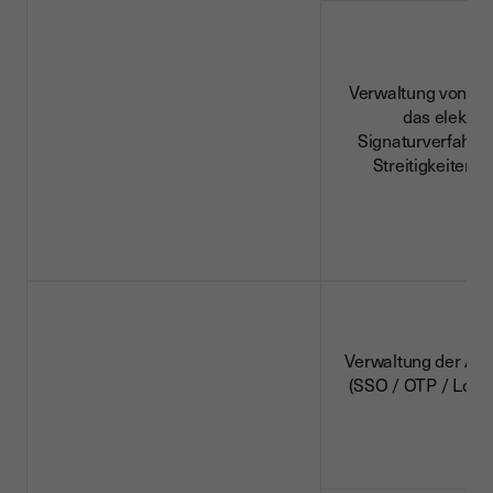
Verwaltung von Na
das elektro
Signaturverfahren
Streitigkeiten o
Verwaltung der Aut
(SSO / OTP / Logi