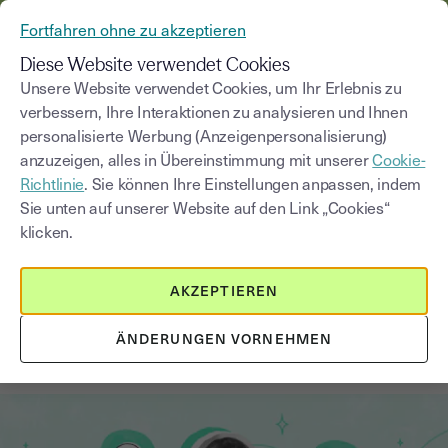
AUS YOUSIGN WIRD YOUTRUST
Fortfahren ohne zu akzeptieren
MENÜ
Diese Website verwendet Cookies
Unsere Website verwendet Cookies, um Ihr Erlebnis zu
verbessern, Ihre Interaktionen zu analysieren und Ihnen
Blog
personalisierte Werbung (Anzeigenpersonalisierung)
anzuzeigen, alles in Übereinstimmung mit unserer
Cookie-
Kategorie auswählen
Saisissez un terme pour
Richtlinie
. Sie können Ihre Einstellungen anpassen, indem
Sie unten auf unserer Website auf den Link „Cookies“
klicken.
Innovation und digitale Transformation
4
min
13. Oktober 2025
AKZEPTIEREN
Verträge online unterschreiben:
ÄNDERUNGEN VORNEHMEN
Papier hat keine Zukunft