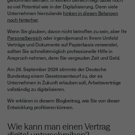
Was ist die sicherste Unterschrift für Unternehmen?
so viel Potential wie in der Digitalisierung. Denn viele
Unternehmen hierzulande
hinken in diesen Belangen
Software für mehr als eine Unterschrift
noch hinterher
.
Sind Online-Verträge ohne Unterschrift gültig?
Wenn Sie glauben, davon nicht betroffen zu sein, aber Ihr
Fazit: Warum Sie auf elektronische Signaturen setzen sollten
Personalbereich
oder irgendjemand in Ihrem Umfeld
Verträge und Dokumente auf Papierbasis verwendet,
sollten Sie schnellstmöglich professionelle Hilfe in
Anspruch nehmen, denn Sie vergeuden Zeit und Geld.
Am 26. September 2024 stimmte der Deutsche
Bundestag einem Gesetzesentwurf zu, der es
Unternehmen in Zukunft erlauben soll, Arbeitsverträge
vollständig zu digitalisieren.
Wir erklären in diesem Blogbeitrag, wie Sie von dieser
Entwicklung profitieren können.
Wie kann man einen Vertrag