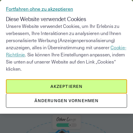
AUS YOUSIGN WIRD YOUTRUST
Fortfahren ohne zu akzeptieren
MENÜ
Diese Website verwendet Cookies
Unsere Website verwendet Cookies, um Ihr Erlebnis zu
verbessern, Ihre Interaktionen zu analysieren und Ihnen
Blog
personalisierte Werbung (Anzeigenpersonalisierung)
anzuzeigen, alles in Übereinstimmung mit unserer
Cookie-
Kategorie auswählen
Saisissez un terme pour
Richtlinie
. Sie können Ihre Einstellungen anpassen, indem
Sie unten auf unserer Website auf den Link „Cookies“
klicken.
Immobilien
2
min
18. August 2025
AKZEPTIEREN
Elektronische Signaturen in der
Immobilien-Verwaltung
ÄNDERUNGEN VORNEHMEN