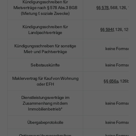
Kündigungsschreiben für
Mietverträge nach § 578 Abs.3 BGB
§§ 578
, 568, 126, 12
(Mietung f. soziale Zwecke)
Kündigungsschreiben für
§§ 594f
, 126, 126a
Landpachtverträge
Kündigungsschreiben für sonstige
keine Formschrif
Miet- und Pachtverträge
Selbstauskünfte
keine Formschrif
Maklervertrag für Kauf von Wohnung
§§ 656a
, 126b B
oder EFH
Dienstleistungsverträge im
Zusammenhang mit dem
keine Formschrif
Immobilienbetrieb*
Übergabeprotokolle
keine Formschrif
Optionsausübungsschreiben
keine Formschrif