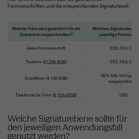
Formvorschriften und die entsprechenden Signaturlevel:
Welche Form wird gesetzlich für ein
Welches Signaturlevel er
Dokument vorgeschrieben?
jeweilige Formvorsch
keine Formvorschrift
EES, FES, QES
Textform (
§126b BGB
)
EES, FES, QES
QES, falls nicht geset
Schriftform (§ 126 BGB)
ausgeschlossen
Elektronische Form (
§ 126a BGB
)
QES
Welche Signaturebene sollte für
den jeweiligen Anwendungsfall
genutzt werden?