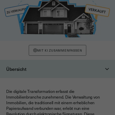
MIT KI ZUSAMMENFASSEN
Übersicht
Was ist die elektronische Signatur?
Rechtliche Rahmenbedingungen
Die digitale Transformation erfasst die
Welche Form wird gesetzlich für ein Dokument
Immobilienbranche zunehmend. Die Verwaltung von
vorgeschrieben?
Immobilien, die traditionell mit einem erheblichen
Welche Signaturebene sollte für den jeweiligen
Papieraufwand verbunden war, erlebt nun eine
Anwendungsfall genutzt werden?
Revolution durch
elektronische Signaturen
. Diese