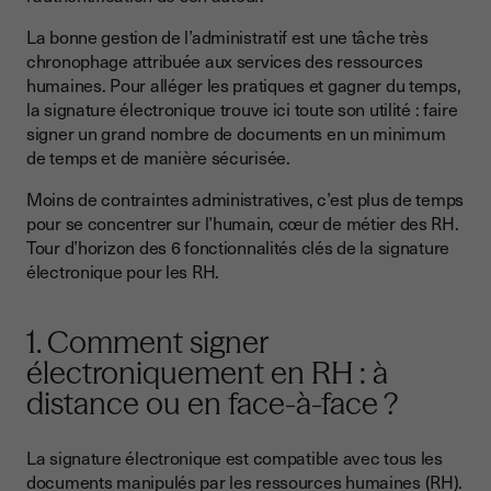
5. Le choix du niveau de sécurité de la signature électronique
La bonne gestion de l’administratif est une tâche très
sur les documents RH
chronophage attribuée aux services des ressources
6. Le stockage des signatures électroniques RH
humaines. Pour alléger les pratiques et gagner du temps,
la signature électronique trouve ici toute son utilité : faire
Signatures électroniques RH, ce qu’il faut retenir
signer un grand nombre de documents en un minimum
de temps et de manière sécurisée.
Moins de contraintes administratives, c’est plus de temps
pour se concentrer sur l’humain, cœur de métier des RH.
Tour d’horizon des 6 fonctionnalités clés de la signature
électronique pour les RH.
1. Comment signer
électroniquement en RH : à
distance ou en face-à-face ?
La signature électronique est compatible avec tous les
documents manipulés par les ressources humaines (RH).