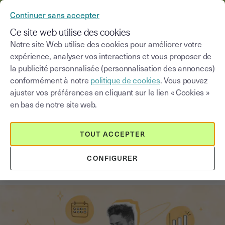
YOUSIGN DEVIENT YOUTRUST
Continuer sans accepter
MENU
Ce site web utilise des cookies
Notre site Web utilise des cookies pour améliorer votre
expérience, analyser vos interactions et vous proposer de
Blog
la publicité personnalisée (personnalisation des annonces)
conformément à notre
politique de cookies
. Vous pouvez
Choisir une catégorie
Saisissez un terme pour
ajuster vos préférences en cliquant sur le lien « Cookies »
en bas de notre site web.
RH
3
min
25 septembre 2025
TOUT ACCEPTER
Les 6 fonctionnalités clés de la
CONFIGURER
signature électronique pour les RH