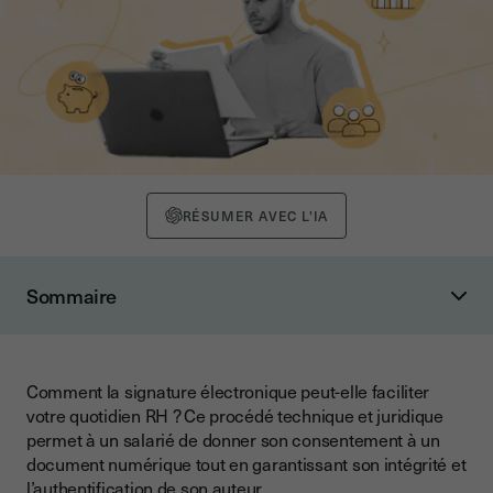
RÉSUMER AVEC L'IA
Sommaire
1. Comment signer électroniquement en RH : à distance ou
en face-à-face ?
2. L’automatisation du processus de signature électronique
Comment la signature électronique peut-elle faciliter
RH
votre quotidien RH ? Ce procédé technique et juridique
permet à un salarié de donner son consentement à un
3. La création de modèles RH pour signature électronique
document numérique tout en garantissant son intégrité et
4. Le tableau de bord de signature électronique RH
l’authentification de son auteur.