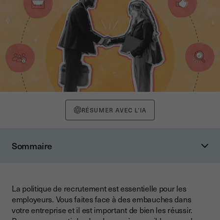
RÉSUMER AVEC L'IA
Sommaire
Qu’est-ce qu’une politique de recrutement ?
Qu’est-ce qu’une politique de recrutement réussie ?
La politique de recrutement est essentielle pour les
Quels sont les risques d’une mauvaise politique de
employeurs. Vous faites face à des embauches dans
recrutement ?
votre entreprise et il est important de bien les réussir.
Qui définit la politique de recrutement dans l’entreprise ?