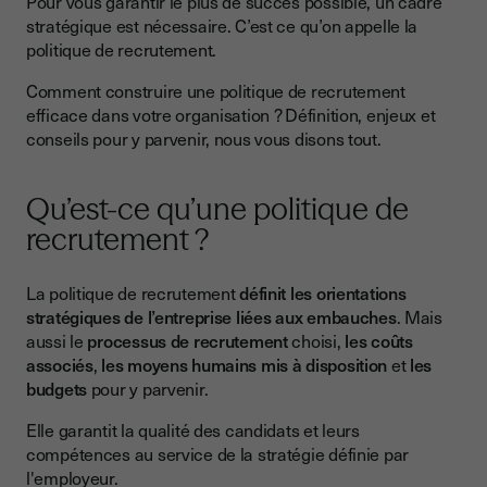
Pour vous garantir le plus de succès possible, un cadre
stratégique est nécessaire. C’est ce qu’on appelle la
Quelles sont les étapes à suivre pour mettre en place une
politique de recrutement.
politique de recrutement efficace ?
Comment construire une politique de recrutement
Étape 1 : Identification et spécialisation du besoin
efficace dans votre organisation ? Définition, enjeux et
Étape 2 : Lancement de la campagne de recrutement et
conseils pour y parvenir, nous vous disons tout.
sélections des candidats
Étape 3 : Onboarding - Intégration au poste de travail
Qu’est-ce qu’une politique de
Étape 4 : La gestion du départ - Offboarding
recrutement ?
Peut-on revoir une politique de recrutement déjà construite ?
La politique de recrutement
définit les orientations
Politique de recrutement, ce qu’il faut retenir
stratégiques de l’entreprise liées aux embauches
. Mais
aussi le
processus de recrutement
choisi,
les coûts
associés
,
les moyens humains mis à disposition
et
les
budgets
pour y parvenir.
Elle garantit la qualité des candidats et leurs
compétences au service de la stratégie définie par
l'employeur.