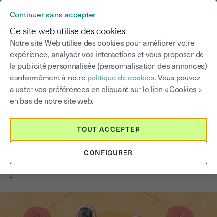
YOUSIGN DEVIENT YOUTRUST
Continuer sans accepter
MENU
Ce site web utilise des cookies
Notre site Web utilise des cookies pour améliorer votre
expérience, analyser vos interactions et vous proposer de
Blog
la publicité personnalisée (personnalisation des annonces)
conformément à notre
politique de cookies
. Vous pouvez
Choisir une catégorie
Saisissez un terme pour
ajuster vos préférences en cliquant sur le lien « Cookies »
en bas de notre site web.
RH
3
min
6 octobre 2025
TOUT ACCEPTER
Comment construire une
CONFIGURER
politique de recrutement efficace
?