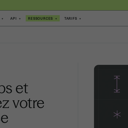
+
API
+
RESSOURCES
+
TARIFS
+
s et
ez votre
ce