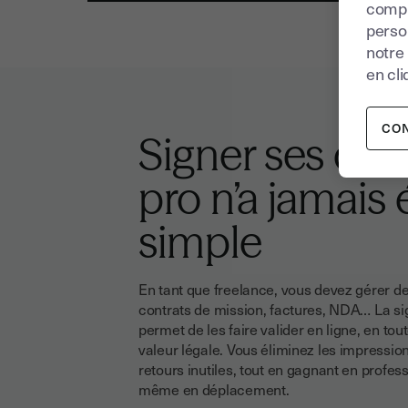
compr
perso
notre
en cli
CO
Signer ses do
pro n’a jamais 
simple
En tant que freelance, vous devez gérer 
contrats de mission, factures, NDA… La si
permet de les faire valider en ligne, en tou
valeur légale. Vous éliminez les impressions,
retours inutiles, tout en gagnant en profess
même en déplacement.