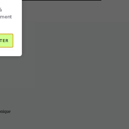
à
moment
TER