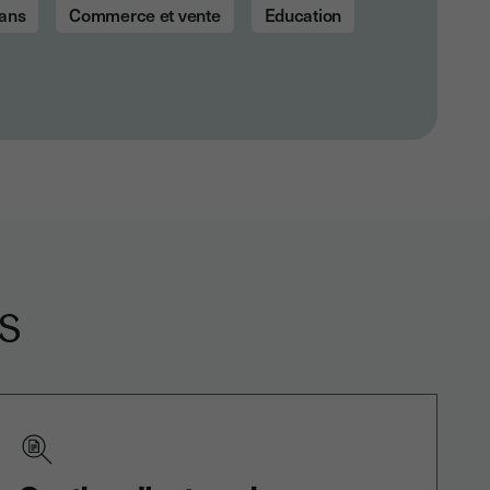
sans
Commerce et vente
Education
s