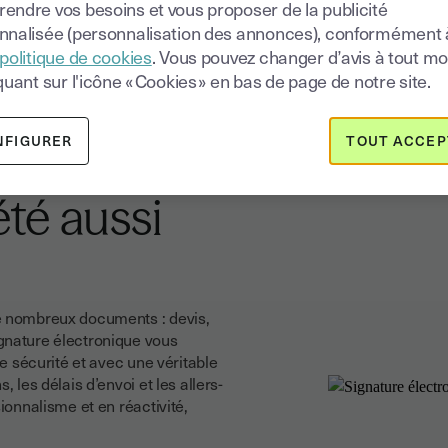
endre vos besoins et vous proposer de la publicité
nnalisée (personnalisation des annonces), conformément 
politique de cookies
. Vous pouvez changer d’avis à tout 
quant sur l'icône « Cookies » en bas de page de notre site.
NFIGURER
TOUT ACCEP
cuments
été aussi
de nombreux documents : devis,
gnature électronique vous
te sécurité et avec une véritable
 les délais d’envoi et les allers-
ionnalisme et en réactivité,