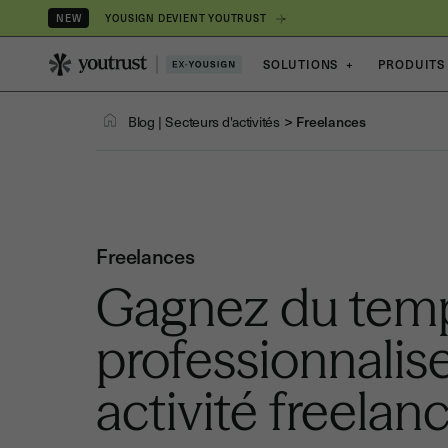
YOUSIGN DEVIENT YOUTRUST
NEW
SOLUTIONS
+
PRODUITS
>
Blog
|
Secteurs d'activités
Freelances
Freelances
Gagnez du temp
professionnalis
activité freelan