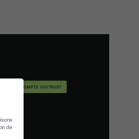
lisons
ion de