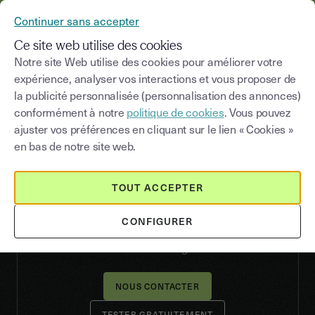
YOUSIGN DEVIENT YOUTRUST
Continuer sans accepter
NOUS CONTACTER
MENU
Ce site web utilise des cookies
Notre site Web utilise des cookies pour améliorer votre
expérience, analyser vos interactions et vous proposer de
la publicité personnalisée (personnalisation des annonces)
API
conformément à notre
politique de cookies
. Vous pouvez
Booster vos outils en intégrant
ajuster vos préférences en cliquant sur le lien « Cookies »
la signature électronique
en bas de notre site web.
via API
TOUT ACCEPTER
Connectez l'API Youtrust à vos outils existants ou
intégrez-la directement dans votre application.
CONFIGURER
Documentation complète, sandbox gratuite,
conformité eIDAS garantie.
NOUS CONTACTER