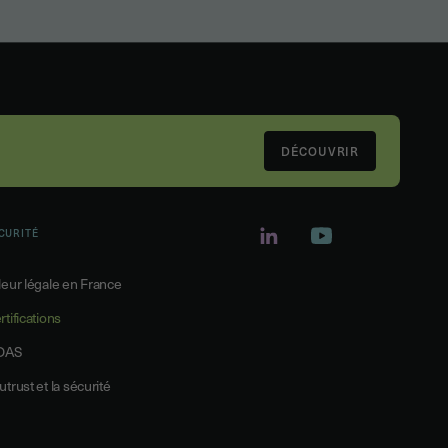
DÉCOUVRIR
CURITÉ
leur légale en France
rtifications
DAS
utrust et la sécurité