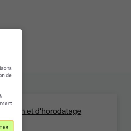
lisons
ion de
à
moment
ification et d'horodatage
TER