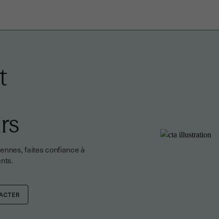
t
rs
nnes, faites confiance à
nts.
ACTER