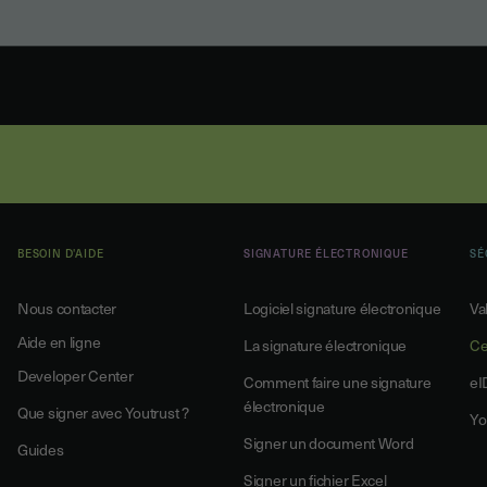
BESOIN D'AIDE
SIGNATURE ÉLECTRONIQUE
SÉ
Nous contacter
Logiciel signature électronique
Va
Aide en ligne
La signature électronique
Ce
Developer Center
Comment faire une signature
eI
électronique
Que signer avec Youtrust ?
Yo
Signer un document Word
Guides
Signer un fichier Excel