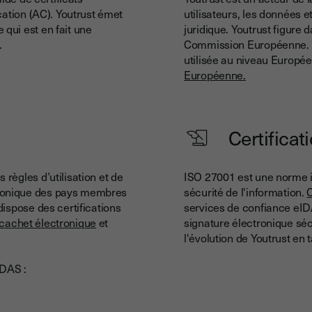
cation (AC). Youtrust émet
utilisateurs, les données
qui est en fait une
juridique. Youtrust figure 
.
Commission Européenne. Pou
utilisée au niveau Europé
Européenne.
Certifica
règles d’utilisation et de
ISO 27001 est une norme i
tronique des pays membres
sécurité de l'information.
C
dispose des certifications
services de confiance eIDA
cachet électronique
et
signature électronique séc
l'évolution de Youtrust en
IDAS :