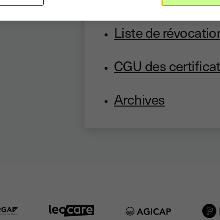
Liste de révocatio
CGU des certificat
Archives