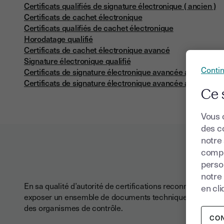
Certificats qualifiés de signature électronique ( ancien )
Certificats de cachet électronique
Certificats qualifiés de cachet électronique
Horodatage qualifié
Certificats de cachet électronique avancé
Signature électronique qualifié
Conti
Certificats de signature électronique avancée avec AED 
Certificats de signature électronique avancée avec AED
Ce 
Vous 
des co
notre
compr
perso
notre
En sa qualité d’autorité de certifications reconnue, Youtrus
en cli
exposer un ensemble de documents techniques à destina
des organismes de contrôle.
CO