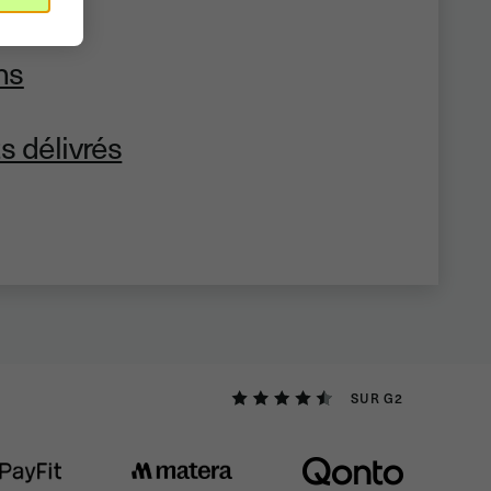
ns
s délivrés
SUR G2