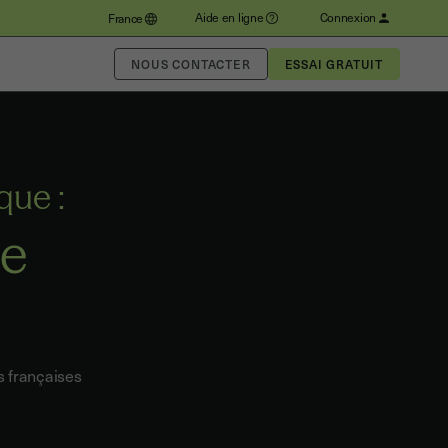
Aide en ligne
Connexion
France
NOUS CONTACTER
que :
de
s françaises