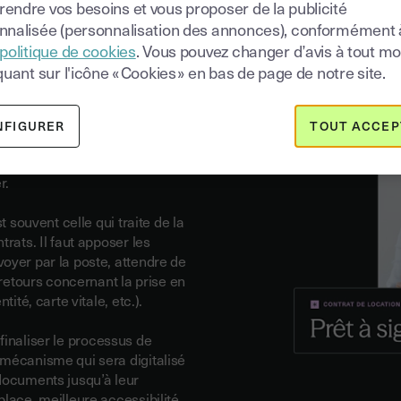
ion
endre vos besoins et vous proposer de la publicité
nnalisée (personnalisation des annonces), conformément 
politique de cookies
. Vous pouvez changer d’avis à tout 
chi le pas de la
quant sur l'icône « Cookies » en bas de page de notre site.
ers et échanges électroniques,
ture des documents et contrats
nécessitait encore d'imprimer, de
NFIGURER
TOUT ACCEP
les contrats signés. Les auteurs
des contrats se retrouvaient
r.
t souvent celle qui traite de la
rats. Il faut apposer les
oyer par la poste, attendre de
-retours concernant la prise en
ité, carte vitale, etc.).
finaliser le processus de
 mécanisme qui sera digitalisé
 documents jusqu’à leur
place, meilleure accessibilité