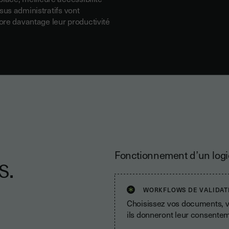
sus administratifs
vont
ore davantage leur productivité
Fonctionnement d’un logic
s.
WORKFLOWS DE VALIDAT
Choisissez vos documents, vo
ils donneront leur consente