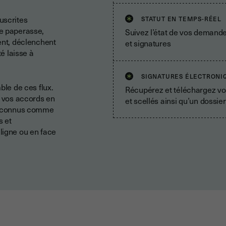
uscrites
STATUT EN TEMPS-RÉEL
de paperasse,
Suivez l’état de vos demandes
ent, déclenchent
et signatures
té laisse à
SIGNATURES ÉLECTRONI
ble de ces flux.
Récupérez et téléchargez v
t vos accords en
et scellés ainsi qu’un dossi
es connus comme
s et
ligne ou en face