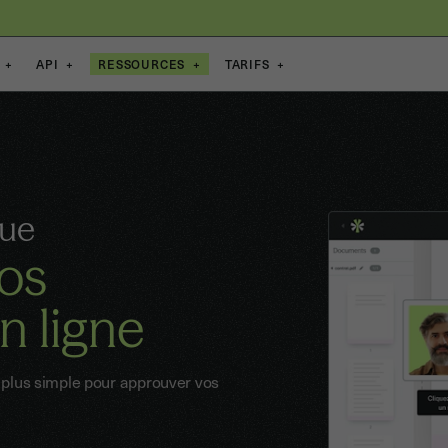
+
API
+
RESSOURCES
+
TARIFS
+
que
vos
 ligne
a plus simple pour approuver vos