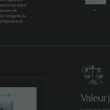
ersonne qui signe
a preuve de
e l’intégrité du
t figé dans le
Valeur 
La signature élec