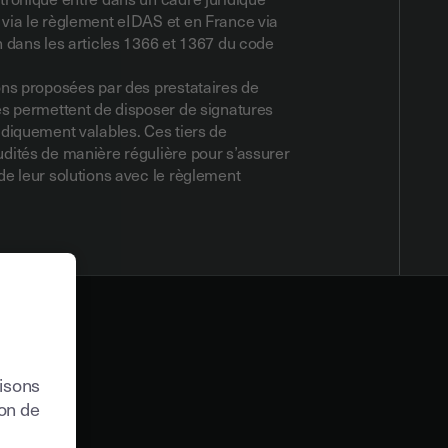
via le règlement eIDAS et en France via
n dans les articles 1366 et 1367 du code
ons proposées par des prestataires de
és permettent de disposer de signatures
idiquement valables. Ces tiers de
dités de manière régulière pour s’assurer
de leur solutions avec le règlement
lisons
ion de