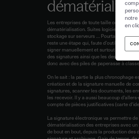
dématérialisat
compr
perso
notre
Les entreprises de toute taille ont déjà fran
en cli
dématérialisation. Suites logicielles, fichi
stockage sur serveurs … Pourtant la signa
reste une étape qui, faute d’outils dédié, 
CO
signer manuellement et surtout d'archiver 
des signatures ainsi que les destinataires 
donc avec des piles de paperasse à classe
On le sait : la partie la plus chronophage es
création et de la signature manuelle de cont
signatures, scanner les documents, les env
les recevoir. Il y a aussi beaucoup d'allers
compte de pièces justificatives (carte d'ident
La signature électronique va permettre de
dématérialisation des entreprises avec un
de bout en bout
, depuis la production des
signature et archivage. Gain de temps, de 