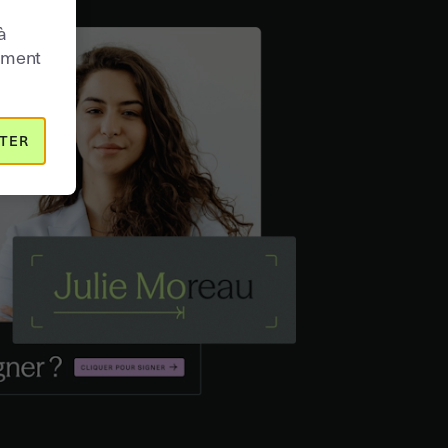
à
moment
TER