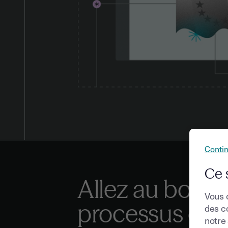
Conti
Ce 
Allez au bout 
Vous 
processus de
des co
notre