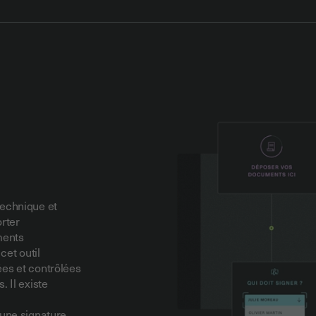
technique et
orter
ments
,
cet outil
ées et contrôlées
es.
Il existe
 une signature