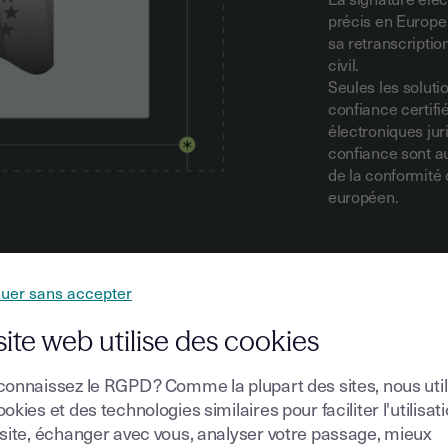
précis
en Europe 
sa retranscriptio
civil.
Seules les soluti
confiance certifi
électroniques jur
confiance sont au
de la conformité 
européen.
nuer sans accepter
site web utilise des cookies
de vos
connaissez le RGPD ? Comme la plupart des sites, nous uti
okies et des technologies similaires pour faciliter l'utilisat
 site, échanger avec vous, analyser votre passage, mieux