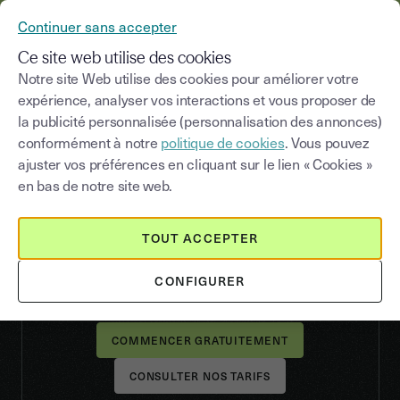
YOUSIGN DEVIENT YOUTRUST
Continuer sans accepter
MENU
Ce site web utilise des cookies
Notre site Web utilise des cookies pour améliorer votre
expérience, analyser vos interactions et vous proposer de
la publicité personnalisée (personnalisation des annonces)
RESSOURCES HUMAINES
conformément à notre
politique de cookies
. Vous pouvez
Gérez vos
ressources
ajuster vos préférences en cliquant sur le lien « Cookies »
humaines
en toute
en bas de notre site web.
sérénité
TOUT ACCEPTER
Optimisez les relations avec vos collaborateurs en
faisant signer vos contrats et avenants avec la
CONFIGURER
signature électronique de Youtrust.
CONSULTER NOS TARIFS