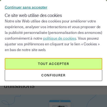
YOUSIGN DEVIENT YOUTRUST
Continuer sans accepter
MENU
Ce site web utilise des cookies
Notre site Web utilise des cookies pour améliorer votre
expérience, analyser vos interactions et vous proposer de
Blog
la publicité personnalisée (personnalisation des annonces)
conformément à notre
politique de cookies
. Vous pouvez
Choisir une catégorie
Saisissez un terme pour
ajuster vos préférences en cliquant sur le lien « Cookies »
en bas de notre site web.
Signature électronique
5
min
16 juin 2026
TOUT ACCEPTER
Signature électronique qualifiée :
CONFIGURER
règlementation, définition,
utilisations