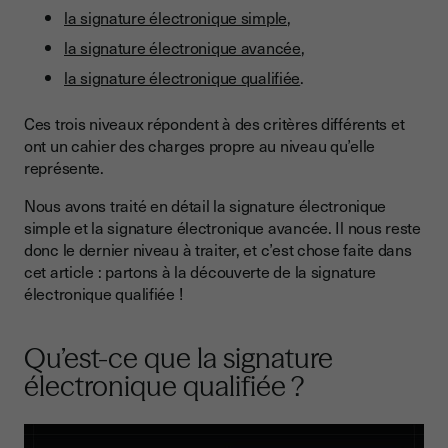
Dans quels cas utiliser la signature électronique qualifiée ?
la signature électronique simple
,
e-signature qualifiée, comment ca marche ? Comment faire
la signature électronique avancée
,
une signature électronique qualifiée ?
la signature électronique qualifiée
.
Quel est l’intérêt de la signature électronique qualifiée ?
Ces trois niveaux répondent à des critères différents et
Différences entre signature simple, avancée et qualifiée
ont un cahier des charges propre au niveau qu’elle
représente.
Combien coûte la signature électronique qualifiée ?
Nous avons traité en détail la signature électronique
simple et la signature électronique avancée. Il nous reste
donc le dernier niveau à traiter, et c’est chose faite dans
cet article : partons à la découverte de la signature
électronique qualifiée !
Qu’est-ce que la signature
électronique qualifiée ?