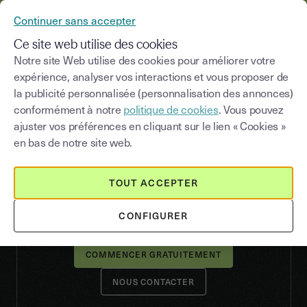
YOUSIGN DEVIENT YOUTRUST
Continuer sans accepter
MENU
Ce site web utilise des cookies
Notre site Web utilise des cookies pour améliorer votre
expérience, analyser vos interactions et vous proposer de
la publicité personnalisée (personnalisation des annonces)
NIVEAUX DE SIGNATURE
conformément à notre
politique de cookies
. Vous pouvez
Des niveaux de signature
ajuster vos préférences en cliquant sur le lien « Cookies »
pour tous vos documents
en bas de notre site web.
Youtrust propose plusieurs niveaux de signature
TOUT ACCEPTER
en conformité avec les exigences eIDAS et la
législation des pays européens, pour tous vos
types de documents.
CONFIGURER
NOUS CONTACTER