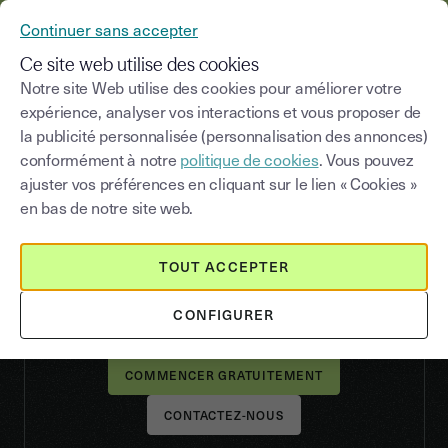
YOUSIGN DEVIENT YOUTRUST
Continuer sans accepter
MENU
Ce site web utilise des cookies
Notre site Web utilise des cookies pour améliorer votre
expérience, analyser vos interactions et vous proposer de
la publicité personnalisée (personnalisation des annonces)
Signature, cachet et vérification
conformément à notre
politique de cookies
. Vous pouvez
La confiance numérique
ajuster vos préférences en cliquant sur le lien « Cookies »
en toute sérénité.
en bas de notre site web.
Bénéficiez de la signature, de la vérification et du
TOUT ACCEPTER
cachet électronique avec Youtrust, la plateforme
européenne de confiance numérique conforme
CONFIGURER
aux exigences légales.
CONTACTEZ-NOUS