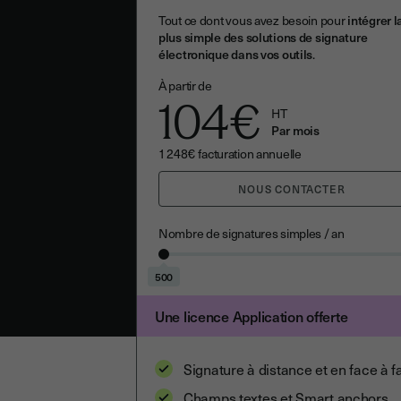
Tout ce dont vous avez besoin pour
intégrer l
plus simple des solutions de signature
électronique dans vos outils
.
À partir de
104
€
HT
Par mois
1 248
€
facturation annuelle
NOUS CONTACTER
Nombre de signatures simples / an
500
Une licence Application offerte
Signature à distance et en face à f
Champs textes et Smart anchors