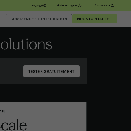
Aide en ligne
Connexion
France
COMMENCER L’INTÉGRATION
NOUS CONTACTER
solutions
API
cale