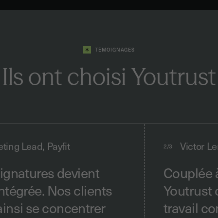
TÉMOIGNAGES
Ils ont choisi Youtrust
ting Lead, Payfit
Victor Le
2/3
signatures devient
Couplée à
ntégrée. Nos clients
Youtrust 
insi se concentrer
travail c