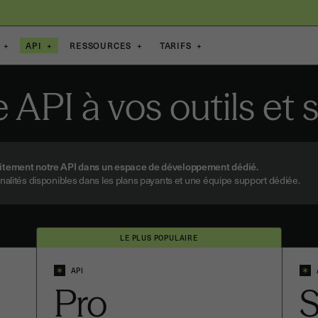
+
API
+
RESSOURCES
+
TARIFS
+
 API à vos outils et 
tuitement notre API dans un espace de développement dédié.
onnalités disponibles dans les plans payants et une équipe support dédiée.
LE PLUS POPULAIRE
API
Pro
S