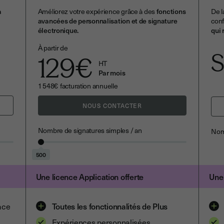
a
Améliorez votre expérience grâce à des
fonctions
De l
avancées de personnalisation et de signature
conf
électronique.
qui 
À partir de
S
129
€
HT
Par mois
1 548
€
facturation annuelle
NOUS CONTACTER
Nombre de signatures simples / an
Nomb
500
Une licence Application offerte
Une 
ace
Toutes les fonctionnalités de Plus
Expériences personnalisées