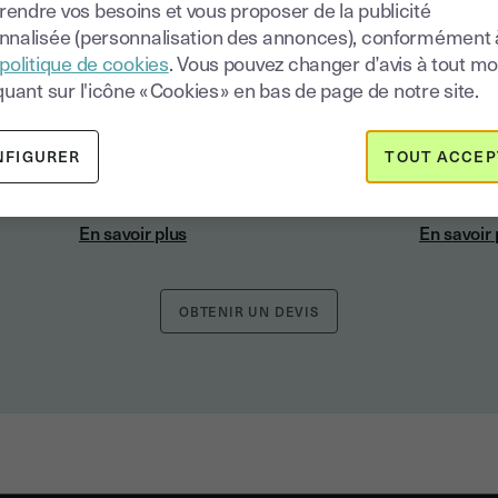
endre vos besoins et vous proposer de la publicité
nnalisée (personnalisation des annonces), conformément 
CACHET ÉLECTRONIQUE
politique de cookies
. Vous pouvez changer d’avis à tout 
AVANCÉ
quant sur l'icône « Cookies » en bas de page de notre site.
CACHET ÉLECTRONIQUE
QUALIFIÉ
NFIGURER
TOUT ACCEP
NOUVEAU !
En savoir plus
En savoir 
OBTENIR UN DEVIS