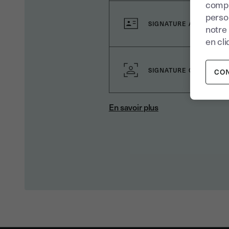
compr
perso
SIGNATURE AVANCÉE
notre
en cli
SIGNATURE QUALIFIÉE
CO
En savoir plus