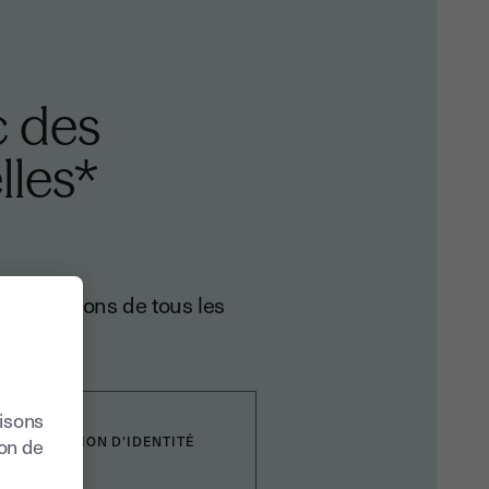
c des
lles*
us disposons de tous les
lisons
VÉRIFICATION D'IDENTITÉ
ion de