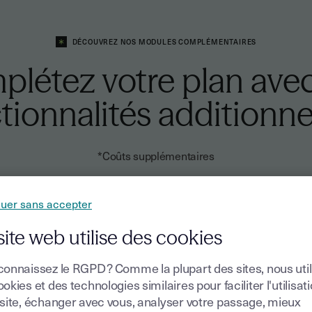
DÉCOUVREZ NOS MODULES COMPLÉMENTAIRES
létez votre plan ave
tionnalités additionne
*Coûts supplémentaires
r et/ou sceller électroniquement vos documents, no
nuer sans accepter
niveaux de sécurité dont vous avez besoin !
site web utilise des cookies
connaissez le RGPD ? Comme la plupart des sites, nous uti
CACHET ÉLECTRONIQUE
okies et des technologies similaires pour faciliter l'utilisat
SIMPLE
 site, échanger avec vous, analyser votre passage, mieux