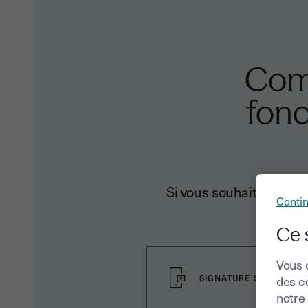
Comp
fonc
Si vous souhaitez signe
Conti
Ce 
Vous 
SIGNATURE SIMPLE
des co
notre