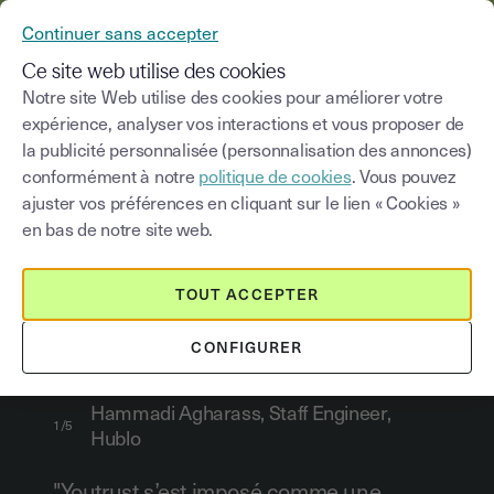
YOUSIGN DEVIENT YOUTRUST
Continuer sans accepter
MENU
Ce site web utilise des cookies
Notre site Web utilise des cookies pour améliorer votre
expérience, analyser vos interactions et vous proposer de
la publicité personnalisée (personnalisation des annonces)
Découvrez
leur expérience
conformément à notre
politique de cookies
. Vous pouvez
ajuster vos préférences en cliquant sur le lien « Cookies »
Nos clients font confiance à
Youtrust
pour sécuriser et
en bas de notre site web.
fluidifier leurs échanges. Découvrez comment notre
plateforme de confiance digitale
transforme leurs
pratiques et améliore l'expérience de leurs utilisateurs
TOUT ACCEPTER
finaux.
CONFIGURER
Hammadi Agharass, Staff Engineer,
1/5
Hublo
"Youtrust s’est imposé comme une