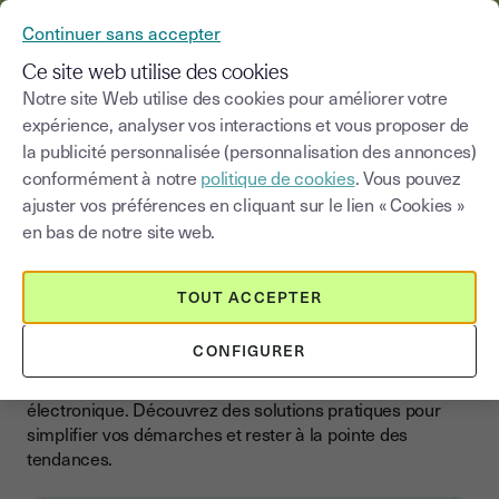
YOUSIGN DEVIENT YOUTRUST
Continuer sans accepter
MENU
Ce site web utilise des cookies
Notre site Web utilise des cookies pour améliorer votre
expérience, analyser vos interactions et vous proposer de
Choisir une catégorie
Saisissez un terme pour
la publicité personnalisée (personnalisation des annonces)
conformément à notre
politique de cookies
. Vous pouvez
Blog
ajuster vos préférences en cliquant sur le lien « Cookies »
en bas de notre site web.
Boostez votre entreprise
avec la signature
TOUT ACCEPTER
électronique
CONFIGURER
Accélérez la croissance de votre entreprise avec nos
conseils, actualités et guides sur la signature
électronique. Découvrez des solutions pratiques pour
simplifier vos démarches et rester à la pointe des
tendances.