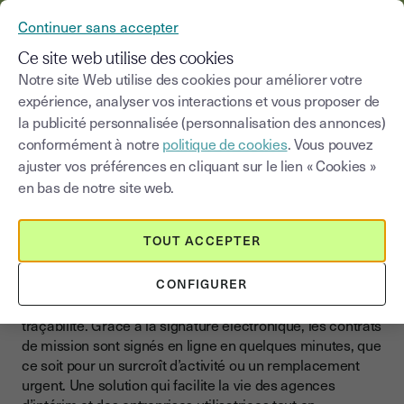
YOUSIGN DEVIENT YOUTRUST
Continuer sans accepter
MENU
Ce site web utilise des cookies
Notre site Web utilise des cookies pour améliorer votre
>
expérience, analyser vos interactions et vous proposer de
Blog
|
Documents
Intérim
la publicité personnalisée (personnalisation des annonces)
conformément à notre
politique de cookies
. Vous pouvez
Choisir une catégorie
Saisissez un terme pour
ajuster vos préférences en cliquant sur le lien « Cookies »
en bas de notre site web.
Intérim
Simplifiez la gestion de vos
TOUT ACCEPTER
contrats d’intérim
CONFIGURER
Le recours à l’intérim exige réactivité, sécurité et
traçabilité. Grâce à la signature électronique, les contrats
de mission sont signés en ligne en quelques minutes, que
ce soit pour un surcroît d’activité ou un remplacement
urgent. Une solution qui facilite la vie des agences