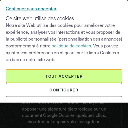
YOUSIGN DEVIENT YOUTRUST
Continuer sans accepter
MENU
Ce site web utilise des cookies
Notre site Web utilise des cookies pour améliorer votre
expérience, analyser vos interactions et vous proposer de
la publicité personnalisée (personnalisation des annonces)
SIGNATURE ÉLECTRONIQUE GOOGLE DOCS
conformément à notre
politique de cookies
. Vous pouvez
Signer un document
ajuster vos préférences en cliquant sur le lien « Cookies »
Google Docs en ligne
en bas de notre site web.
avec notre signature
électronique
TOUT ACCEPTER
Vous souhaitez signer un document Google Docs
CONFIGURER
en ligne sans devoir l’imprimer pour le signer
manuellement ? Avec Youtrust, vous pouvez
apposer une signature électronique sur un
document Google Docs en quelques clics,
directement depuis votre navigateur.