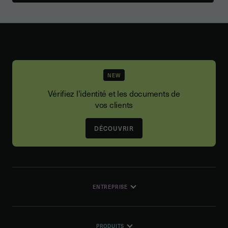
Ces éléments permettent de
sécuriser la
signature et de prouver la transaction
.
NEW
Vérifiez l'identité et les documents de
vos clients
DÉCOUVRIR
ENTREPRISE
PRODUITS