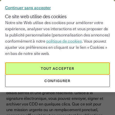
YOUSIGN DEVIENT YOUTRUST
Continuer sans accepter
MENU
Ce site web utilise des cookies
Notre site Web utilise des cookies pour améliorer votre
>
expérience, analyser vos interactions et vous proposer de
Blog
|
Documents
CDD
la publicité personnalisée (personnalisation des annonces)
conformément à notre
politique de cookies
. Vous pouvez
Choisir une catégorie
Saisissez un terme pour
ajuster vos préférences en cliquant sur le lien « Cookies »
en bas de notre site web.
CDD
Faites signer vos CDD en
TOUT ACCEPTER
ligne en toute simplicité
CONFIGURER
Le contrat à durée déterminée implique souvent des
délais serrés et une grande réactivité. Grâce à la
signature électronique, vous pouvez envoyer, signer et
archiver vos CDD en quelques clics. Que ce soit pour
une mission urgente ou un remplacement ponctuel,