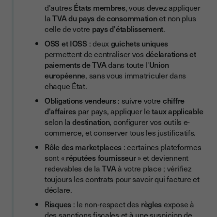
marketplaces ?
d'autres
États membres
, vous devez appliquer
la
TVA du pays de consommation
et non plus
Vos obligations en tant que vendeur e-commerce
celle de votre
pays d'établissement
.
Le rôle des marketplaces
OSS et IOSS
: deux
guichets uniques
Facturation, mentions obligatoires et prix affichés
permettent de centraliser vos
déclarations et
paiements de TVA
dans toute l'
Union
Comment éviter la fraude TVA ?
européenne
, sans vous immatriculer dans
chaque État.
Comment Youtrust sécurise vos obligations de TVA dans l'e-
commerce ?
Obligations vendeurs
: suivre votre
chiffre
d'affaires
par pays, appliquer le
taux applicable
Une signature conforme au cadre européen
selon la
destination
, configurer vos outils e-
Des contrats et responsabilités clairs en cas de contrôle
commerce, et conserver tous les justificatifs.
Rôle des marketplaces
: certaines plateformes
Archivage centralisé et intégration à vos outils
sont «
réputées fournisseur
» et deviennent
Conclusion
redevables de la
TVA
à votre place ; vérifiez
toujours les contrats pour savoir qui facture et
déclare.
Risques
: le non-respect des
règles
expose à
des sanctions fiscales et à une suspicion de