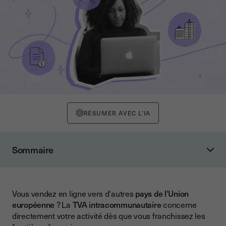
RÉSUMER AVEC L'IA
Sommaire
Quelles sont les bases à connaître sur la TVA
intracommunautaire ?
TVA classique vs TVA intracommunautaire : quelle
Vous vendez en ligne vers d'autres
pays de l'Union
différence ?
européenne
? La
TVA intracommunautaire
concerne
directement votre activité dès que vous franchissez les
TVA classique