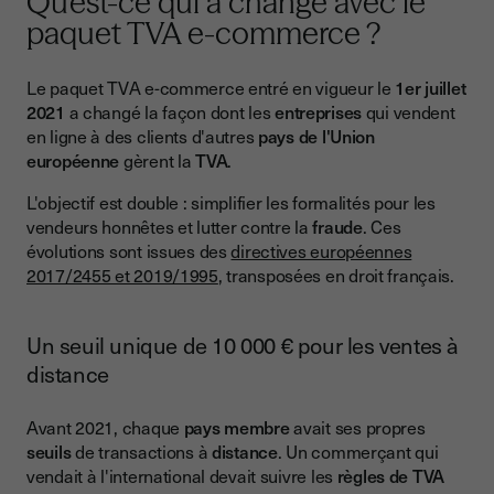
Qu'est-ce qui a changé avec le
paquet TVA e-commerce ?
Le paquet TVA e-commerce entré en vigueur le
1er juillet
2021
a changé la façon dont les
entreprises
qui vendent
en ligne à des clients d'autres
pays de l'Union
européenne
gèrent la
TVA
.
L'objectif est double : simplifier les formalités pour les
vendeurs honnêtes et lutter contre la
fraude
. Ces
évolutions sont issues des
directives européennes
2017/2455 et 2019/1995
, transposées en droit français.
Un seuil unique de 10 000 € pour les ventes à
distance
Avant 2021, chaque
pays membre
avait ses propres
seuils
de transactions à
distance
. Un commerçant qui
vendait à l'international devait suivre les
règles de TVA