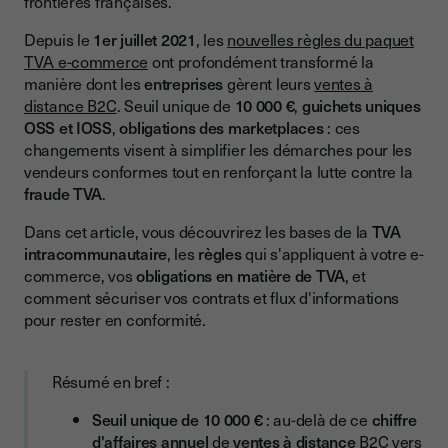
frontières françaises.
TVA intracommunautaire
Depuis le
1er juillet 2021
, les
nouvelles règles du paquet
La TVA en BtoB et en BtoC
TVA e-commerce
ont profondément transformé la
manière dont les
entreprises
gèrent leurs
ventes à
Les notions clés à connaître
distance B2C
. Seuil unique de
10 000 €
,
guichets uniques
Numéro de TVA intracommunautaire
OSS et IOSS
,
obligations des marketplaces
: ces
changements visent à simplifier les démarches pour les
Distance selling / ventes à distance
vendeurs conformes tout en renforçant la lutte contre la
Pays d'établissement vs pays de consommation
fraude TVA
.
Plateforme « réputée fournisseur »
Dans cet article, vous découvrirez les bases de la
TVA
intracommunautaire
, les
règles
qui s'appliquent à votre e-
Qu'est-ce qui a changé avec le paquet TVA e-commerce ?
commerce, vos
obligations en matière de TVA
, et
Un seuil unique de 10 000 € pour les ventes à distance
comment sécuriser vos contrats et flux d'informations
pour rester en conformité.
Tableau : Exemples selon le niveau de CA
OSS : le guichet unique dans toute l'UE
Résumé en bref :
IOSS : le cas des importations de faible valeur
Seuil unique de 10 000 €
: au-delà de ce
chiffre
Quelles sont les obligations des vendeurs et des
d'affaires annuel
de
ventes à distance
B2C vers