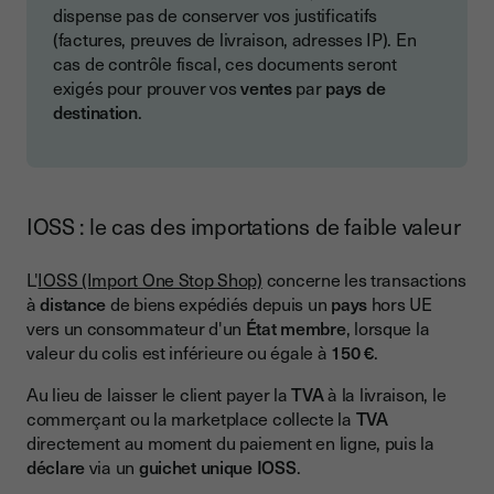
dispense pas de conserver vos justificatifs
(factures, preuves de livraison, adresses IP). En
cas de contrôle fiscal, ces documents seront
exigés pour prouver vos
ventes
par
pays de
destination
.
IOSS : le cas des importations de faible valeur
L'
IOSS (Import One Stop Shop)
concerne les transactions
à
distance
de biens expédiés depuis un
pays
hors UE
vers un consommateur d'un
État membre
, lorsque la
valeur du colis est inférieure ou égale à
150 €
.
Au lieu de laisser le client payer la
TVA
à la livraison, le
commerçant ou la marketplace collecte la
TVA
directement au moment du paiement en ligne, puis la
déclare
via un
guichet unique IOSS
.