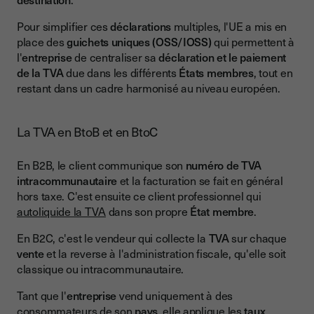
Pour simplifier ces
déclarations
multiples, l'UE a mis en
place des
guichets uniques (OSS/IOSS)
qui permettent à
l'
entreprise
de centraliser sa
déclaration et le paiement
de la TVA
due dans les différents
États membres
, tout en
restant dans un cadre harmonisé au niveau européen.
La TVA en BtoB et en BtoC
En B2B, le client communique son
numéro de TVA
intracommunautaire
et la facturation se fait en général
hors taxe. C'est ensuite ce client professionnel qui
autoliquide la TVA
dans son propre
État membre
.
En B2C, c'est le vendeur qui collecte la
TVA
sur chaque
vente
et la reverse à l'administration fiscale, qu'elle soit
classique ou intracommunautaire.
Tant que l'
entreprise
vend uniquement à des
consommateurs de son
pays
, elle applique les
taux