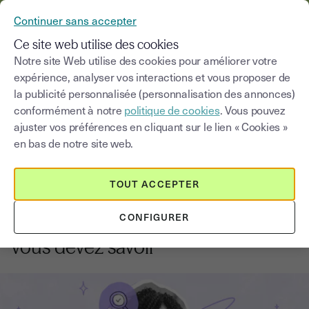
YOUSIGN DEVIENT YOUTRUST
Continuer sans accepter
MENU
Ce site web utilise des cookies
Notre site Web utilise des cookies pour améliorer votre
expérience, analyser vos interactions et vous proposer de
Blog
la publicité personnalisée (personnalisation des annonces)
conformément à notre
politique de cookies
. Vous pouvez
Choisir une catégorie
Saisissez un terme pour
ajuster vos préférences en cliquant sur le lien « Cookies »
en bas de notre site web.
Commerce et vente
7
min
6 janvier 2026
TOUT ACCEPTER
TVA intracommunautaire pour e-
CONFIGURER
commerce transfrontalier : ce que
vous devez savoir