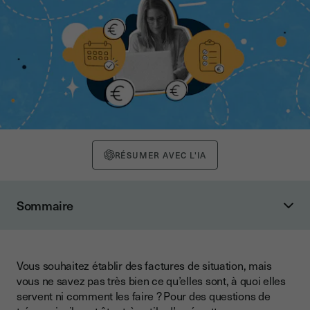
RÉSUMER AVEC L'IA
Sommaire
Qu’est-ce qu’une facture de situation ?
Facture de situation : définition
Vous souhaitez établir des factures de situation, mais
Qu’est-ce qu’une facture d'avancement ?
vous ne savez pas très bien ce qu’elles sont, à quoi elles
Quelle est la différence entre une facture de situation et une
servent ni comment les faire ? Pour des questions de
facture d’acompte ?