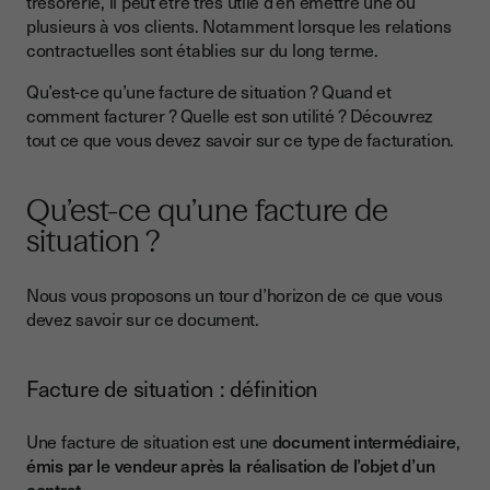
trésorerie, il peut être très utile d’en émettre une ou
plusieurs à vos clients. Notamment lorsque les relations
Quelle est la différence entre une facture de situation et une
contractuelles sont établies sur du long terme.
facture de solde ?
Qu’est-ce qu’une facture de situation ? Quand et
Quelle est la différence entre une facture de situation et une
facture finale ?
comment facturer ? Quelle est son utilité ? Découvrez
tout ce que vous devez savoir sur ce type de facturation.
Quand faire une facture de situation ?
Pourquoi faire une ou plusieurs factures d’avancement ?
Qu’est-ce qu’une facture de
Comment calculer le montant d’une facture de situation ?
situation ?
Comment comptabiliser une facture de situation selon un
pourcentage d’avancement ?
Nous vous proposons un tour d’horizon de ce que vous
devez savoir sur ce document.
Comment comptabiliser une facture de situation selon un lot
?
Comment faire une facture d’avancement en bonne et due
Facture de situation : définition
forme ?
Une facture de situation est une
document intermédiaire
,
Les règles communes à toutes les factures
émis par le vendeur après la réalisation de l’objet d’un
Les spécificités de la facture de situation
contrat
.