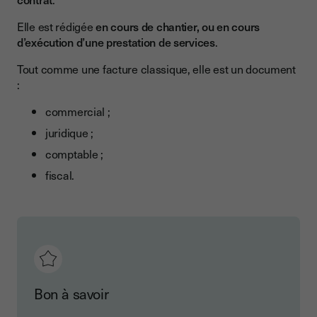
Exemple de facture de situation
Elle est rédigée
en cours de chantier, ou en cours
d’exécution d’une prestation de services
.
Ce qu’il faut retenir sur la facture de situation
Tout comme une facture classique, elle est un document
:
commercial ;
juridique ;
comptable ;
fiscal.
Bon à savoir