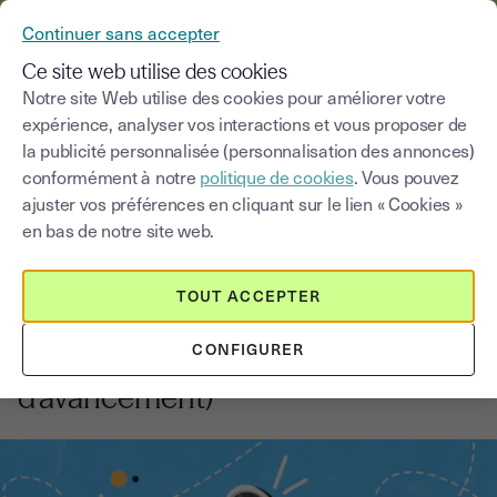
YOUSIGN DEVIENT YOUTRUST
Continuer sans accepter
MENU
Ce site web utilise des cookies
Notre site Web utilise des cookies pour améliorer votre
expérience, analyser vos interactions et vous proposer de
Blog
la publicité personnalisée (personnalisation des annonces)
conformément à notre
politique de cookies
. Vous pouvez
Choisir une catégorie
Saisissez un terme pour
ajuster vos préférences en cliquant sur le lien « Cookies »
en bas de notre site web.
Comptabilité
4
min
29 septembre 2025
TOUT ACCEPTER
Tout savoir sur la facture de
CONFIGURER
situation (ou facture
d’avancement)