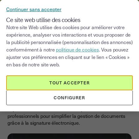
YOUSIGN DEVIENT YOUTRUST
Continuer sans accepter
MENU
Ce site web utilise des cookies
Notre site Web utilise des cookies pour améliorer votre
expérience, analyser vos interactions et vous proposer de
Blog
|
Signer en ligne
la publicité personnalisée (personnalisation des annonces)
conformément à notre
politique de cookies
. Vous pouvez
Choisir une catégorie
Saisissez un terme pour
ajuster vos préférences en cliquant sur le lien « Cookies »
en bas de notre site web.
Signer en ligne
TOUT ACCEPTER
La signature électronique au
service des professionnel
CONFIGURER
Explorer les outils et solutions adaptés aux besoins des
professionnels pour simplifier la gestion de documents
grâce à la signature électronique.