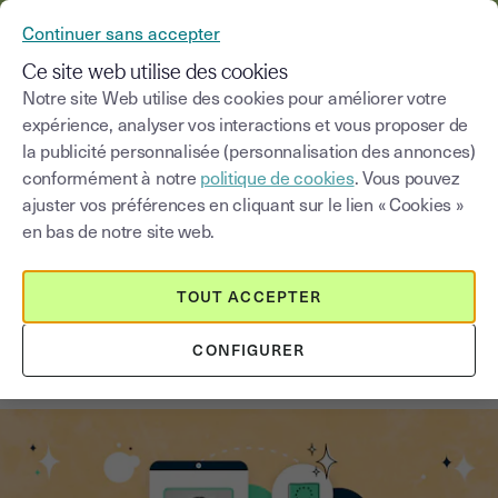
YOUSIGN DEVIENT YOUTRUST
Continuer sans accepter
MENU
Ce site web utilise des cookies
Notre site Web utilise des cookies pour améliorer votre
expérience, analyser vos interactions et vous proposer de
Blog
la publicité personnalisée (personnalisation des annonces)
conformément à notre
politique de cookies
. Vous pouvez
Choisir une catégorie
Saisissez un terme pour
ajuster vos préférences en cliquant sur le lien « Cookies »
en bas de notre site web.
Signature électronique
2
min
14 août 2025
TOUT ACCEPTER
Comment créer une signature
CONFIGURER
électronique qualifiée ?