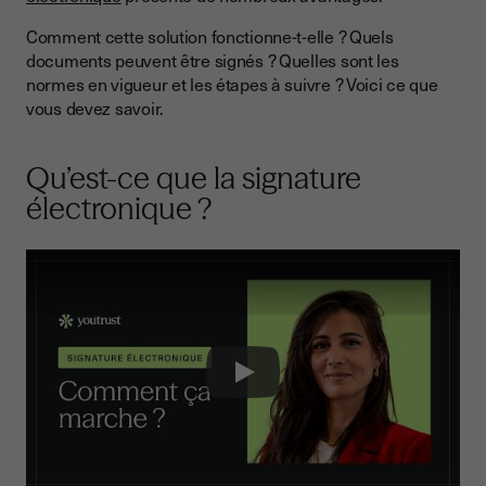
Les différents types de signatures électroniques
Comment cette solution fonctionne-t-elle ? Quels
La signature électronique simple
documents peuvent être signés ? Quelles sont les
La signature électronique avancée
normes en vigueur et les étapes à suivre ? Voici ce que
vous devez savoir.
La signature électronique qualifiée
Les avantages de la signature électronique
Qu’est-ce que la signature
Gain de temps
électronique ?
Sécurité optimale
Démarche éco-responsable
Conformité aux normes légales
Les étapes pour signer électroniquement un document
Identification du signataire
Play
Signature
Conservation et archivage du document