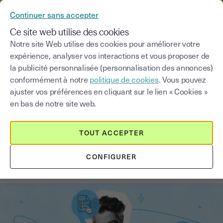
YOUSIGN DEVIENT YOUTRUST
Continuer sans accepter
MENU
Ce site web utilise des cookies
Notre site Web utilise des cookies pour améliorer votre
expérience, analyser vos interactions et vous proposer de
Blog
la publicité personnalisée (personnalisation des annonces)
conformément à notre
politique de cookies
. Vous pouvez
Choisir une catégorie
Saisissez un terme pour
ajuster vos préférences en cliquant sur le lien « Cookies »
en bas de notre site web.
Signature électronique
6
min
16 juin 2026
TOUT ACCEPTER
Signature électronique : le guide
CONFIGURER
complet