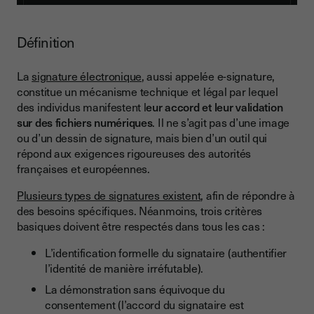
Pourquoi choisir Youtrust pour la signature électronique ?
Une solution conforme aux normes européennes
Définition
Une solution adaptée à tous
La
signature électronique
, aussi appelée e-signature,
Une offre complète
constitue un mécanisme technique et légal par lequel
Une intégration facile aux outils existants
des individus manifestent l
eur accord et leur validation
sur des fichiers numériques
. Il ne s’agit pas d’une image
Un support client basé en France
ou d’un dessin de signature, mais bien d’un outil qui
répond aux exigences rigoureuses des autorités
Conclusion
françaises et européennes.
Plusieurs types de signatures existent
, afin de répondre à
des besoins spécifiques. Néanmoins, trois critères
basiques doivent être respectés dans tous les cas :
L’identification formelle du signataire (authentifier
l’identité de manière irréfutable).
La démonstration sans équivoque du
consentement (l’accord du signataire est