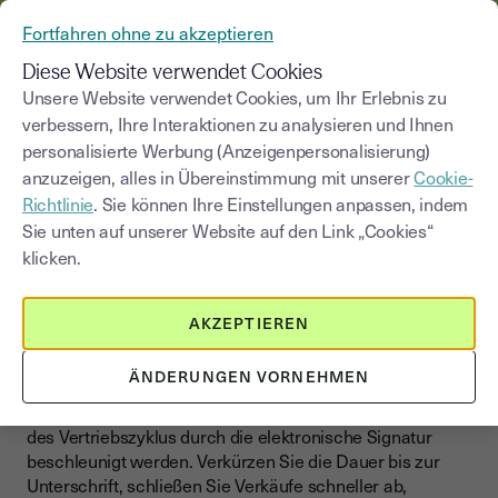
AUS YOUSIGN WIRD YOUTRUST
Fortfahren ohne zu akzeptieren
MENÜ
Diese Website verwendet Cookies
Unsere Website verwendet Cookies, um Ihr Erlebnis zu
>
verbessern, Ihre Interaktionen zu analysieren und Ihnen
Blog
|
Branchen
Handel & Vertrieb
personalisierte Werbung (Anzeigenpersonalisierung)
anzuzeigen, alles in Übereinstimmung mit unserer
Cookie-
Kategorie auswählen
Saisissez un terme pour
Richtlinie
. Sie können Ihre Einstellungen anpassen, indem
Sie unten auf unserer Website auf den Link „Cookies“
Handel & Vertrieb
klicken.
Vertrieb beschleunigen und
Handelsbeziehungen
AKZEPTIEREN
reibungsloser gestalten
ÄNDERUNGEN VORNEHMEN
Vom Angebot bis hin zur Bestellung kann jeder Schritt
des Vertriebszyklus durch die elektronische Signatur
beschleunigt werden. Verkürzen Sie die Dauer bis zur
Unterschrift, schließen Sie Verkäufe schneller ab,