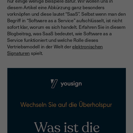
nur einige wenige Beispiele dafür. Wir wollen uns in
Plattform as a Service (PaaS)
diesem Artikel eine Abkürzung ganz besonders
vorknöpfen und diese lautet “SaaS”. Selbst wenn man den
Managed Software as a Service (MSaaS)
Begriff in “Software as a Service” aufschlüsselt, ist nicht
Desktop as a Service (DaaS)
sofort klar, worum es sich handelt. Erfahren Sie in diesem
Blogbeitrag, was SaaS bedeutet, wie Software as a
Database as a Service (DBaaS)
Service funktioniert und welche Rolle dieses
Security as a Service (SECaaS)
Vertriebsmodell in der Welt der
elektronischen
Signaturen
spielt.
Everything as a Service (XaaS)
So funktioniert das Software-as-a-Service-Modell
Zentralisierte(s) Hosting, Wartung und Konfiguration
Abonnement-Modell
Integration von Schnittstellen
Hinzufügen von Nutzern & Anwendungen
Flexibler Zugriff in Echtzeit
Automatische Updates