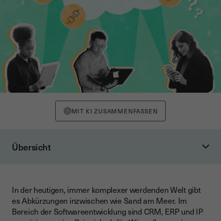
MIT KI ZUSAMMENFASSEN
Übersicht
Was bedeutet SaaS (Software as a Service)?
Begriffsdefinition und Entstehung von SaaS
In der heutigen, immer komplexer werdenden Welt gibt
Andere Arten von “As-a-Service”-Modellen
es Abkürzungen inzwischen wie Sand am Meer. Im
Infrastructure as a Service (IaaS)
Bereich der Softwareentwicklung sind CRM, ERP und IP