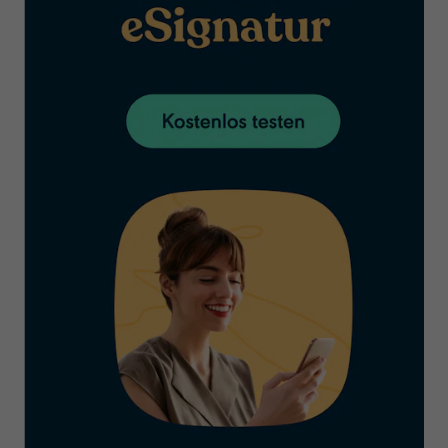
Vorteile von SaaS: Eine Abgrenzung zum On-Premise-Modell
Geringere Kosten
Gesteigerte Effizienz
Skalierbarkeit
Höhere Sicherheit
Leichterer Zugang zu Informationen
Geringeres Risiko
Beispiel für SaaS: Software für e-Signaturen
Was ist eine e-Signatur-Software?
Eine vielversprechende Zukunft für Software as a Service