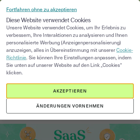
AUS YOUSIGN WIRD YOUTRUST
Fortfahren ohne zu akzeptieren
MENÜ
Diese Website verwendet Cookies
Unsere Website verwendet Cookies, um Ihr Erlebnis zu
verbessern, Ihre Interaktionen zu analysieren und Ihnen
Blog
personalisierte Werbung (Anzeigenpersonalisierung)
anzuzeigen, alles in Übereinstimmung mit unserer
Cookie-
Kategorie auswählen
Saisissez un terme pour
Richtlinie
. Sie können Ihre Einstellungen anpassen, indem
Sie unten auf unserer Website auf den Link „Cookies“
klicken.
Independent Software Vendors
5
min
16. Juni 2026
AKZEPTIEREN
Was ist SaaS (Software as a
Service) & welche Rolle spielt es in
ÄNDERUNGEN VORNEHMEN
der e-Signatur-Welt?