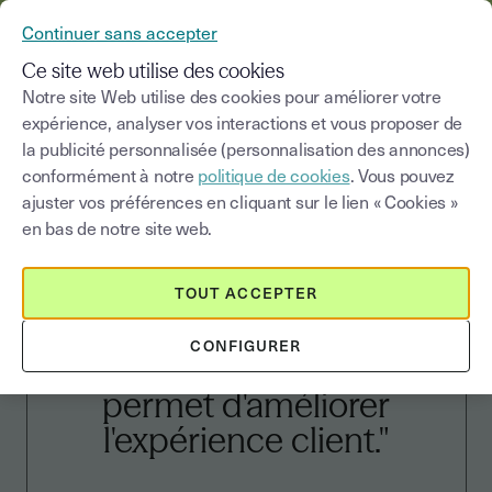
YOUSIGN DEVIENT YOUTRUST
Continuer sans accepter
MENU
Ce site web utilise des cookies
Notre site Web utilise des cookies pour améliorer votre
expérience, analyser vos interactions et vous proposer de
la publicité personnalisée (personnalisation des annonces)
CUSTOMER STORIES
conformément à notre
politique de cookies
. Vous pouvez
ajuster vos préférences en cliquant sur le lien « Cookies »
en bas de notre site web.
"Depuis l'intégration de
TOUT ACCEPTER
Youtrust, notre processus
CONFIGURER
est plus fluide et nous
permet d'améliorer
l'expérience client."