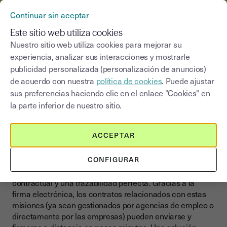
YOUSIGN SE CONVIERTE EN YOUTRUST
Continuar sin aceptar
MENÚ
Este sitio web utiliza cookies
Nuestro sitio web utiliza cookies para mejorar su
>
experiencia, analizar sus interacciones y mostrarle
Blog
|
Documentos
Contrato de trabajo temporal
publicidad personalizada (personalización de anuncios)
de acuerdo con nuestra
política de cookies
. Puede ajustar
Seleccionar una categoría
Saisissez un terme pour
sus preferencias haciendo clic en el enlace "Cookies" en
la parte inferior de nuestro sitio.
Contrato de trabajo temporal
Simplifica la gestión de tus
ACCEPTAR
misiones temporales
CONFIGURAR
El uso de personal temporal requiere rapidez, rigurosidad
contractual y una trazabilidad perfecta. Gracias a la
firma electrónica, los contratos relacionados con estas
misiones (ya sean gestionados por agencias de empleo o
directamente por las empresas) pueden enviarse y