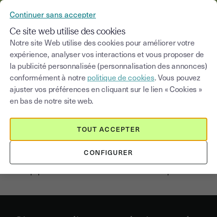
YOUSIGN DEVIENT YOUTRUST
Continuer sans accepter
MENU
Ce site web utilise des cookies
Notre site Web utilise des cookies pour améliorer votre
expérience, analyser vos interactions et vous proposer de
la publicité personnalisée (personnalisation des annonces)
La signature électronique
conformément à notre
politique de cookies
. Vous pouvez
d’un devis
ajuster vos préférences en cliquant sur le lien « Cookies »
en bas de notre site web.
La 1ère étape de toute vente est la production et la
signature d’un devis. Plus ce dernier peut être signé
TOUT ACCEPTER
rapidement, plus le contrat a de chances de se
concrétiser. La possibilité d’utiliser la signature
CONFIGURER
électronique est donc particulièrement intéressante pour
les équipes commerciales et achats des entreprises.