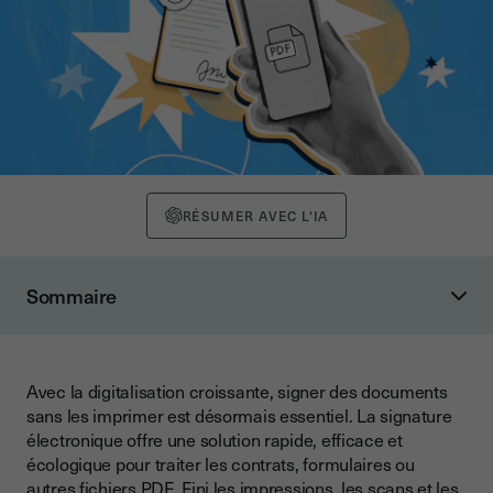
RÉSUMER AVEC L'IA
Sommaire
Comment signer un PDF avec Youtrust
Étape 1 : Télécharger le document sur Youtrust
Avec la digitalisation croissante, signer des documents
Étape 2 : Ajouter les champs de signature et initiales
sans les imprimer est désormais essentiel. La signature
Étape 3 : Positionnement des signatures sur les pages du
électronique offre une solution rapide, efficace et
PDF
écologique pour traiter les contrats, formulaires ou
autres fichiers PDF. Fini les impressions, les scans et les