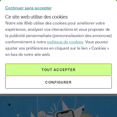
YOUSIGN DEVIENT YOUTRUST
Continuer sans accepter
MENU
Ce site web utilise des cookies
Notre site Web utilise des cookies pour améliorer votre
expérience, analyser vos interactions et vous proposer de
Blog
la publicité personnalisée (personnalisation des annonces)
conformément à notre
politique de cookies
. Vous pouvez
Choisir une catégorie
Saisissez un terme pour
ajuster vos préférences en cliquant sur le lien « Cookies »
en bas de notre site web.
Signature électronique
6
min
1 octobre 2025
TOUT ACCEPTER
Comment signer un PDF grâce à la
CONFIGURER
signature électronique ?