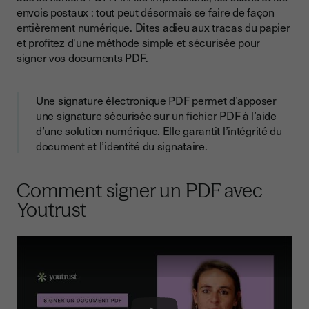
Étape 4 : Insertion d'une image de la signature manuscrite ou
envois postaux : tout peut désormais se faire de façon
utilisation de la signature numérique
entièrement numérique. Dites adieu aux tracas du papier
Étape 5 : Vérification et finalisation du document
et profitez d'une méthode simple et sécurisée pour
signer vos documents PDF.
Étape 6 : Partage et archivage
Pourquoi signer un PDF électroniquement ?
Une signature électronique PDF permet d’apposer
Réduction des coûts et du temps
une signature sécurisée sur un fichier PDF à l’aide
d’une solution numérique. Elle garantit l’intégrité du
Sécurité et légalité
document et l’identité du signataire.
Impact écologique
Accessibilité et flexibilité
Comment signer un PDF avec
Youtrust
Efficacité et productivité
Quels types de documents peut-on signer en PDF ?
Comment assurer la sécurité des signatures électroniques
PDF
Utilisation de certificats numériques