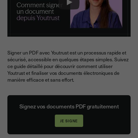
Conformité aux réglementations
Play
Processus d'authentification rigoureux
Conseils pour protéger vos documents électroniques
Signer un PDF avec Youtrust est un processus rapide et
sécurisé, accessible en quelques étapes simples. Suivez
ce guide détaillé pour découvrir comment utiliser
Youtrust et finaliser vos documents électroniques de
manière efficace et sans effort.
Signez vos documents PDF gratuitement