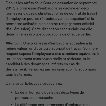
Quand et comment signer une promesse d'embauche ?
Depuis les arrêts de la Cour de cassation de septembre
2017, la promesse d'embauche se décline en deux
Quels types de contrats peuvent faire l'objet d'une promesse
formes juridiques distinctes : l'offre de contrat de travail
d'embauche ?
(l'employeur peut se rétracter avant acceptation) et la
Quelle est la valeur juridique d’une promesse d’embauche ?
promesse unilatérale de contrat (engagement définitif
dès l'émission). Cette distinction est cruciale car elle
Quels sont les engagements de l'employeur et du salarié ?
détermine les droits et obligations de chaque partie.
Les engagements et obligations du salarié
Attention : Une promesse d'embauche acceptée a la
Les engagements et obligations de l'employeur
même valeur juridique qu'un contrat de travail. Son non-
respect expose l'employeur à des sanctions équivalant à
Peut-on annuler une promesse d'embauche après signature
un licenciement sans cause réelle et sérieuse, et le
?
candidat à des dommages-intérêts en cas de
Un candidat peut-il refuser une promesse d'embauche ?
désistement. Ne signez jamais sans avoir lu et compris
tous les termes.
Que doit contenir une promesse d'embauche ? (mentions
obligatoires)
Dans cet article, vous découvrirez :
Les mentions obligatoires (contenu)
La définition juridique et les deux types de
Le format et la signature de la promesse
promesse d'embauche
La différence entre promesse d'embauche et
Quelles sont les conséquences du non-respect d'une