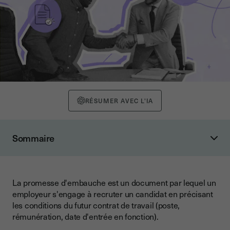
RÉSUMER AVEC L'IA
Sommaire
Qu'est-ce qu'une promesse d'embauche ? Définition et types
Promesse d'embauche vs contrat de travail : quelle
différence ?
La promesse d'embauche est un document par lequel un
employeur s'engage à recruter un candidat en précisant
Tableau comparatif : offre de contrat vs promesse unilatérale
les conditions du futur contrat de travail (poste,
La promesse d'embauche est-elle obligatoire ?
rémunération, date d'entrée en fonction).