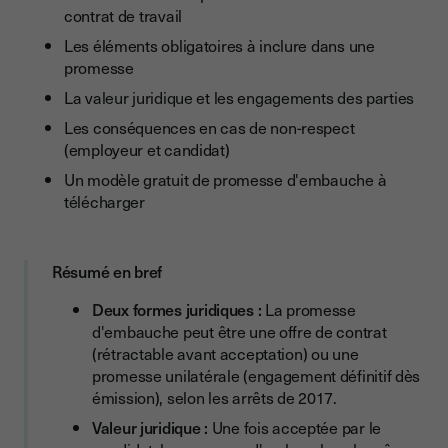
promesse d'embauche ?
contrat de travail
Les éléments obligatoires à inclure dans une
Recours juridiques en cas de non-respect
promesse
Modèle gratuit de promesse d'embauche à télécharger
La valeur juridique et les engagements des parties
Promesse d'embauche : les points clés à retenir
Les conséquences en cas de non-respect
(employeur et candidat)
Un modèle gratuit de promesse d'embauche à
télécharger
Résumé en bref
Deux formes juridiques :
La promesse
d'embauche peut être une offre de contrat
(rétractable avant acceptation) ou une
promesse unilatérale (engagement définitif dès
émission), selon les arrêts de 2017.
Valeur juridique :
Une fois acceptée par le