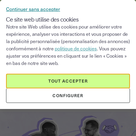
YOUSIGN DEVIENT YOUTRUST
Continuer sans accepter
MENU
Ce site web utilise des cookies
Notre site Web utilise des cookies pour améliorer votre
expérience, analyser vos interactions et vous proposer de
Blog
la publicité personnalisée (personnalisation des annonces)
conformément à notre
politique de cookies
. Vous pouvez
Choisir une catégorie
Saisissez un terme pour
ajuster vos préférences en cliquant sur le lien « Cookies »
en bas de notre site web.
Recruter
5
min
8 décembre 2025
TOUT ACCEPTER
Promesse d'embauche : définition,
CONFIGURER
valeur juridique et modèle gratuit