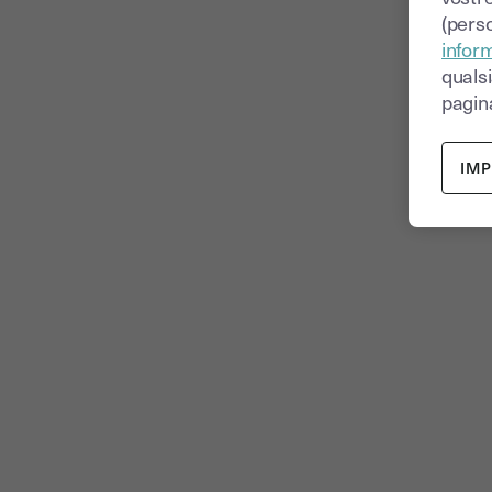
(perso
inform
quals
pagina
IM