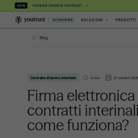
YOUSIGN DIVENTA YOUTRUST
NEW
SOLUZIONI
+
PRODOTTI
Blog
Contratto di lavoro interinale
5
min
27 ottobre 202
Firma elettronica 
contratti interinali
come funziona?