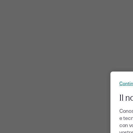
Conti
Il n
Conos
e tecn
con v
vostr