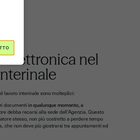
TTO
a elettronica nel
interinale
el lavoro interinale sono molteplici:
tri documenti
in qualunque momento, a
tore debba recarsi alla sede dell'Agenzia. Questo
ratore stesso, non più costretto a perdere tempo
ia, che non deve più giostrarsi tra appuntamenti ed