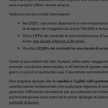
vero e proprio ufficio risorse umane.
Vediamo ora alcuni dati interessanti:
Nel 2023, i lavoratori dipendenti in somministrazion
la stragran de maggioranza (circa 740.000) a temp
Circa il
57%
dei contratti di somministrazione di la
avuto
una durata inferiore a 30 giorni
.
Un altro
22,50% dei contratti ha una durata di un so
Come si può vedere dai dati, dunque, nella vasta maggioran
prevede una durata determinata, e all'interno di questa cate
giorni. In più di un quinto dei casi, il lavoratore somministr
Non stupisce dunque che la
rapidità e l'agilità nella gesti
caratteristiche fondamentali che qualunque Agenzia di so
garantire l'efficienza necessaria per accontentare le richies
somministrazione sono state tra le prime tipologie di azie
contratti di lavoro
.