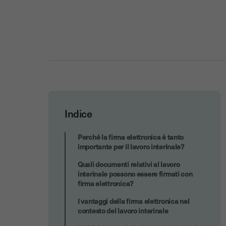
Indice
Come implementare la firma elettronica
Perché la firma elettronica è tanto
nel contesto del lavoro interinale?
importante per il lavoro interinale?
Quali documenti relativi al lavoro
interinale possono essere firmati con
firma elettronica?
I vantaggi della firma elettronica nel
contesto del lavoro interinale