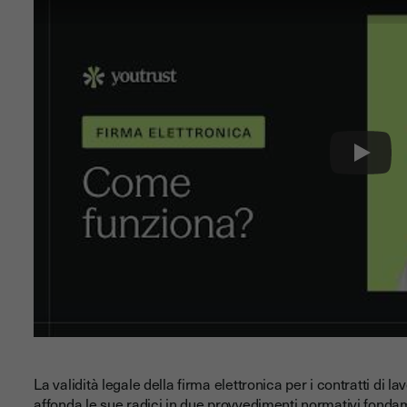
Play
La validità legale della firma elettronica per i contratti di 
affonda le sue radici in due provvedimenti normativi fondam