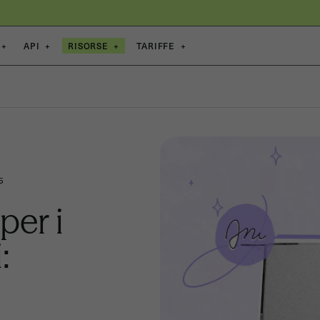
+
API
+
RISORSE
+
TARIFFE
+
5
per i
: