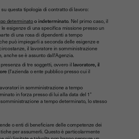
 questa tipologia di contratto di lavoro:
po determinato
o indeterminato
. Nel primo caso, il
r le esigenze di una specifica missione presso un
 parte di una rosa di dipendenti a tempo
 che può impiegarli a seconda delle esigenze e
 circostanze, il lavoratore in somministrazione
ce, anche se è assunto dall'Agenzia.
presenza di tre soggetti, ovvero il
lavoratore, il
tore
(l'azienda o ente pubblico presso cui il
lavoratori in somministrazione a tempo
inato in forza presso di lui alla data del 1°
in somministrazione a tempo determinato, lo stesso
iende o enti di beneficiare delle competenze dei
atiche per assumerli. Questo è particolarmente
e più limitate e talvolta non hanno neppure un