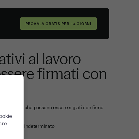
tivi al lavoro
ssere firmati con
nistrazione che possono essere siglati con firma
cookie
care
terminato o indeterminato