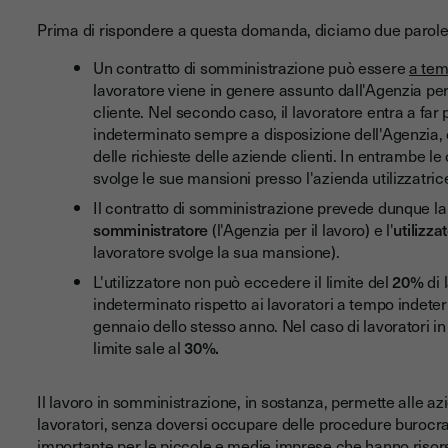
Prima di rispondere a questa domanda, diciamo due parole su
Un contratto di somministrazione può essere
a tem
lavoratore viene in genere assunto dall'Agenzia pe
cliente. Nel secondo caso, il lavoratore entra a far
indeterminato sempre a disposizione dell'Agenzia,
delle richieste delle aziende clienti. In entrambe le
svolge le sue mansioni presso l'azienda utilizzatri
Il contratto di somministrazione prevede dunque la 
somministratore
(l'Agenzia per il lavoro) e l'
utilizza
lavoratore svolge la sua mansione).
L'utilizzatore non può eccedere il limite del
20%
di 
indeterminato rispetto ai lavoratori a tempo indeterm
gennaio dello stesso anno. Nel caso di lavoratori 
limite sale al
30%.
Il lavoro in somministrazione, in sostanza, permette alle az
lavoratori, senza doversi occupare delle procedure burocr
importante per le piccole e medie imprese che hanno risors