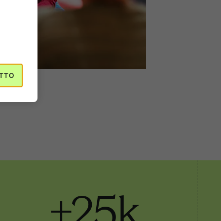
TTO
+25k