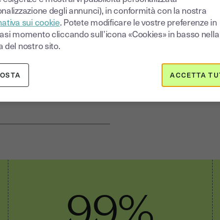
nalizzazione degli annunci), in conformità con la nostra
carli dal tuo computer
ativa sui cookie
. Potete modificare le vostre preferenze in
iasi momento cliccando sull’icona «Cookies» in basso nella
 del nostro sito.
i firma
POSTA
ACCETTA TU
tatti
99%