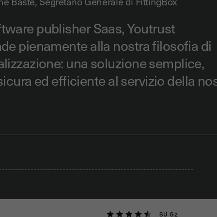
he Baste,
Segretario Generale di FittingBox
tware publisher Saas, Youtrust
de pienamente alla nostra filosofia di
lizzazione: una soluzione semplice,
 sicura ed efficiente al servizio della no
SU G2