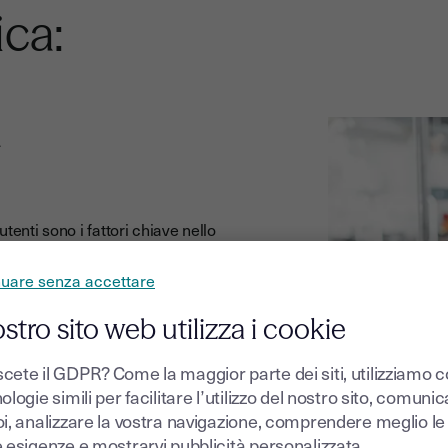
ica:
a
i utenti sono
i fattori chiave nello
utrust lavora ogni giorno per
a del cliente più semplice,
nuare senza accettare
il cuore dell’evoluzione della
orare costantemente i nostri
ostro sito web utilizza i cookie
nza come utente. Youtrust offre
gonomica
, accessibile a tutti
cete il GDPR? Come la maggior parte dei siti, utilizziamo 
sicurezza negli scambi e nei
ologie simili per facilitare l’utilizzo del nostro sito, comuni
oi, analizzare la vostra navigazione, comprendere meglio le
e esigenze e mostrarvi pubblicità personalizzata