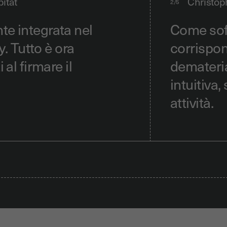
itat
Christop
2/5
te integrata nel
Come sof
. Tutto è ora
corrispon
 al firmare il
demateria
intuitiva,
attività.