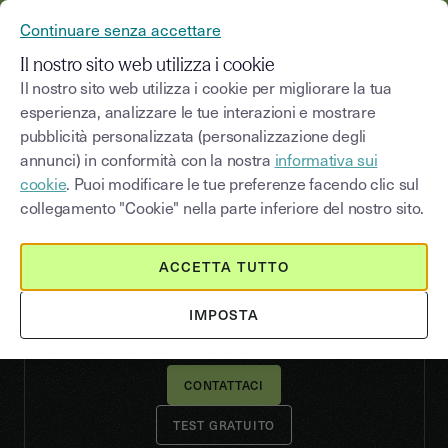
YOUSIGN DIVENTA YOUTRUST
Continuare senza accettare
CONTATTACI
MENU
Il nostro sito web utilizza i cookie
Il nostro sito web utilizza i cookie per migliorare la tua
esperienza, analizzare le tue interazioni e mostrare
pubblicità personalizzata (personalizzazione degli
API
annunci) in conformità con la nostra
informativa sui
Firma elettronica e verifica
cookie
. Puoi modificare le tue preferenze facendo clic sul
integrate nelle tue
collegamento "Cookie" nella parte inferiore del nostro sito.
soluzioni
ACCETTA TUTTO
Integra facilmente la firma elettronica e la verifica
dei documenti in tutti i tuoi strumenti o
IMPOSTA
direttamente nella tua app.
CONTATTACI