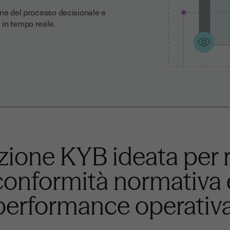
one del processo decisionale e
 e in tempo reale.
zione KYB ideata per r
conformità normativa 
performance operativa