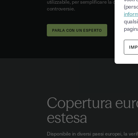
utilizzabile, per semplificare la conformità
(perso
controversie.
inform
quals
pagina
PARLA CON UN ESPERTO
IM
Copertura eu
estesa
Disponibile in diversi paesi europei, la veri