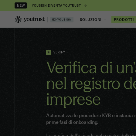
YOUSIGN DIVENTA YOUTRUST
NEW
SOLUZIONI
+
PRODOTTI
VERIFY
Verifica di u
nel registro d
imprese
Automatizza le procedure KYB e instaura rap
prime fasi di onboarding.
La verifica dell’azienda nel registro delle