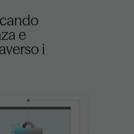
ficando
nza e
raverso i