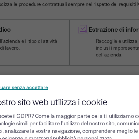
ocizza le procedure contrattuali sempre nel rispetto dei requisiti 
dico
Estrazione di info
l’azienda e il tipo di attività
Raccoglie e utilizza
di lavoro.
inclusi i rappresentan
dell’azienda.
nuare senza accettare
ostro sito web utilizza i cookie
completa
cete il GDPR? Come la maggior parte dei siti, utilizziamo 
ologie simili per facilitare l’utilizzo del nostro sito, comuni
oi, analizzare la vostra navigazione, comprendere meglio le
tà sicuro, tracciabile e
e esigenze e mostrarvi pubblicità personalizzata