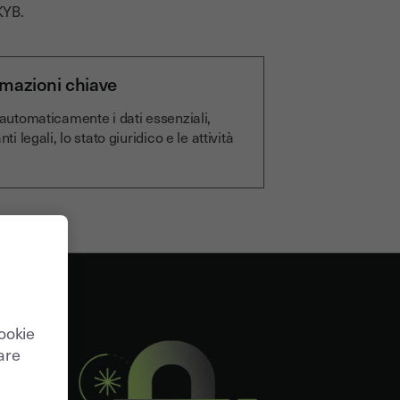
KYB.
rmazioni chiave
 automaticamente i dati essenziali,
ti legali, lo stato giuridico e le attività
cookie
care