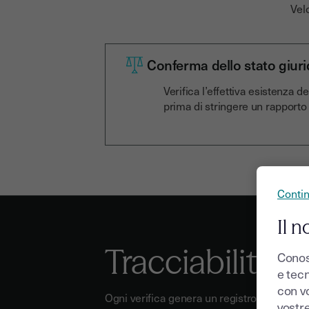
Vel
Conferma dello stato giuri
Verifica l’effettiva esistenza del
prima di stringere un rapporto 
Conti
Il n
Tracciabilità 
Conos
e tecn
con v
Ogni verifica genera un registro delle attivi
vostr