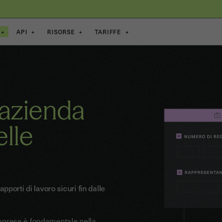
+
API
+
RISORSE
+
TARIFFE
+
n’azienda
elle
porti di lavoro sicuri fin dalle
 imprese è fondamentale nella