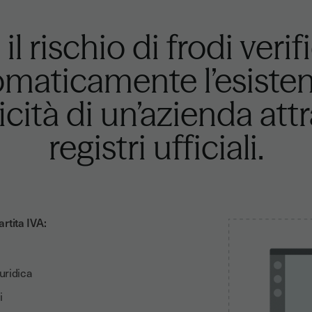
 il rischio di frodi veri
maticamente l’esiste
icità di un’azienda att
registri ufficiali.
artita IVA:
iuridica
i