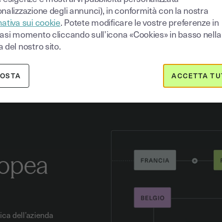
 normativa e la gestione delle
nalizzazione degli annunci), in conformità con la nostra
ativa sui cookie
. Potete modificare le vostre preferenze in
iasi momento cliccando sull’icona «Cookies» in basso nella
 del nostro sito.
POSTA
ACCETTA TU
ropea
fica dell’azienda