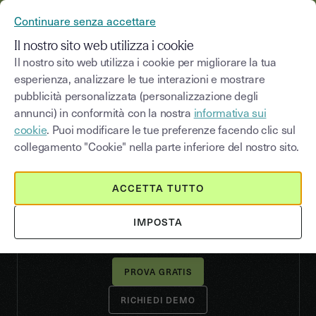
YOUSIGN DIVENTA YOUTRUST
Continuare senza accettare
MENU
Il nostro sito web utilizza i cookie
Il nostro sito web utilizza i cookie per migliorare la tua
esperienza, analizzare le tue interazioni e mostrare
pubblicità personalizzata (personalizzazione degli
FUNZIONALITÀ
annunci) in conformità con la nostra
informativa sui
Perdete meno tempo a firmare,
cookie
. Puoi modificare le tue preferenze facendo clic sul
concentratevi
collegamento "Cookie" nella parte inferiore del nostro sito.
sull'essenziale
ACCETTA TUTTO
Tramite web app o API, Youtrust offre tutte le
funzionalità necessarie per velocizzare
IMPOSTA
rapidamente le vostre firme e le vostre attività.
RICHIEDI DEMO