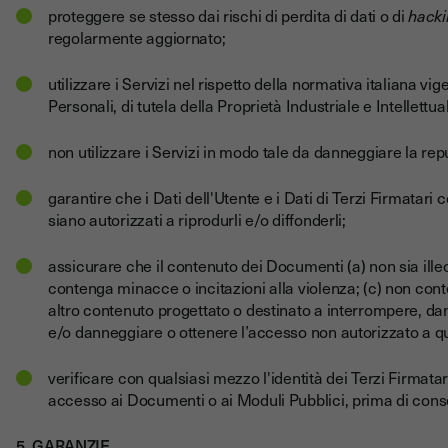
proteggere se stesso dai rischi di perdita di dati o di
hacki
regolarmente aggiornato;
utilizzare i Servizi nel rispetto della normativa italiana vi
Personali, di tutela della Proprietà Industriale e Intellettua
non utilizzare i Servizi in modo tale da danneggiare la rep
garantire che i Dati dell'Utente e i Dati di Terzi Firmatari c
siano autorizzati a riprodurli e/o diffonderli;
assicurare che il contenuto dei Documenti (a) non sia illeci
contenga minacce o incitazioni alla violenza; (c) non co
altro contenuto progettato o destinato a interrompere, da
e/o danneggiare o ottenere l’accesso non autorizzato a qu
verificare con qualsiasi mezzo l'identità dei Terzi Firmatar
accesso ai Documenti o ai Moduli Pubblici, prima di consen
5. GARANZIE