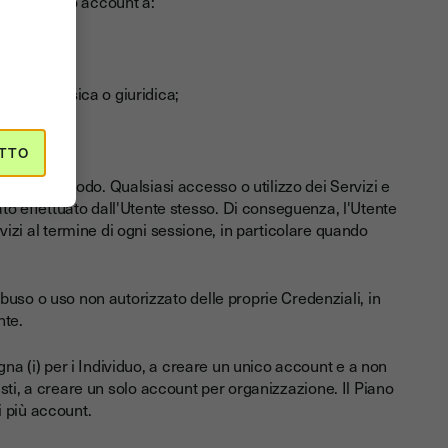
 del proprio account a:
ntità;
 persona fisica o giuridica;
che;
TTO
in alcun modo. Qualsiasi accesso o utilizzo dei Servizi e
to effettuato dall'Utente stesso. Di conseguenza, l'Utente
izi al termine di ogni sessione, in particolare quando
 abuso o uso non autorizzato delle proprie Credenziali, in
nte.
gna (i) per i Individuo, a creare un unico account e a non
onisti, a creare un solo account per organizzazione. Il Piano
 più account.