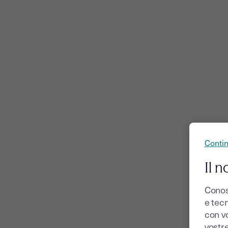
Conti
Il n
Conos
e tecn
con v
vostr