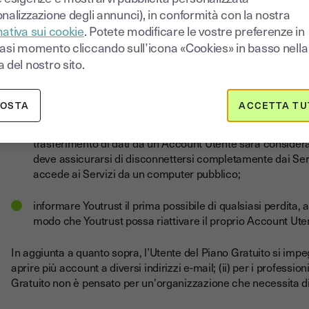
L'Utente si impegna, in relazione alla creazione e alla gestione
nalizzazione degli annunci), in conformità con la nostra
ativa sui cookie
. Potete modificare le vostre preferenze in
fornire informazioni accurate e complete sulla propria ide
iasi momento cliccando sull’icona «Cookies» in basso nella
 del nostro sito.
non creare una falsa identità o rubare l'identità di un'altra
aggiornare immediatamente i propri dati in caso di modifi
POSTA
ACCETTA TU
mantenere segrete le proprie Credenziali e non divulgarle 
trasferimento di dati da un Account Utente sarà considera
deve assicurarsi di disconnettersi completamente dai Serv
accede ai Servizi da un computer pubblico;
informare Youtrust il prima possibile di qualsiasi perdita,
modo che Youtrust possa riattivare il proprio Account Ute
In aggiunta a quanto sopra, l’Utente del Piano Gratuito si impe
aprire più account a diversi indirizzi e-mail; (ii) per i professi
Gratuito non è pensato per un'organizzazione che necessita di