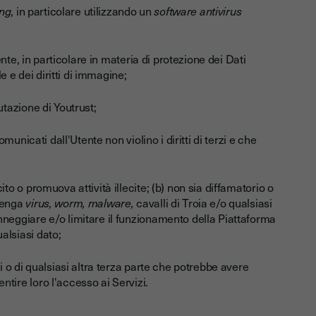
ng
, in particolare utilizzando un
software antivirus
gente, in particolare in materia di protezione dei Dati
le e dei diritti di immagine;
utazione di Youtrust;
omunicati dall'Utente non violino i diritti di terzi e che
to o promuova attività illecite; (b) non sia diffamatorio o
ntenga
virus, worm, malware,
cavalli di Troia e/o qualsiasi
nneggiare e/o limitare il funzionamento della Piattaforma
alsiasi dato;
i o di qualsiasi altra terza parte che potrebbe avere
tire loro l'accesso ai Servizi.