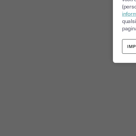
(perso
inform
quals
pagina
IM