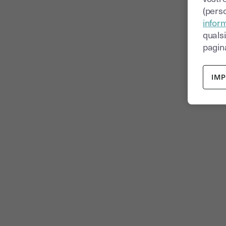
(perso
inform
quals
pagina
IM