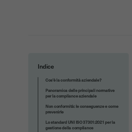
Indice
Risorse utili sulla conformità aziendale
Cos'è la conformità aziendale?
Panoramica delle principali normative
per la compliance aziendale
Non conformità: le conseguenze e come
prevenirle
Lo standard UNI ISO 37301:2021 per la
gestione della compliance