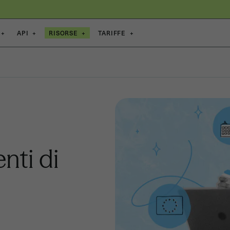
+
API
+
RISORSE
+
TARIFFE
+
nti di