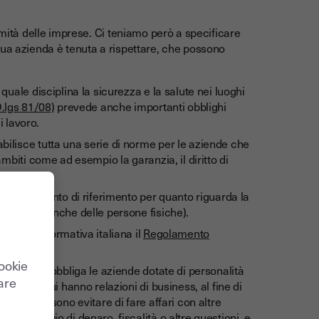
rmità delle imprese. Ci teniamo però a specificare
tua azienda è tenuta a rispettare, che possono
 quale disciplina la sicurezza e la salute nei luoghi
D.lgs 81/08)
prevede anche importanti obblighi
i lavoro.
abilisce tutta una serie di norme per le aziende che
ambiti come ad esempio la garanzia, il diritto di
esenta il punto di riferimento per quanto riguarda la
mprese (e anche delle persone fisiche).
tta nella normativa italiana il
Regolamento
cookie
(2015/849) obbliga le aziende dotate di personalità
care
rese con cui hanno relazioni di business, al fine di
ziende possono evitare di fare affari con altre
riciclaggio di denaro, fiscalità o altre questioni, e