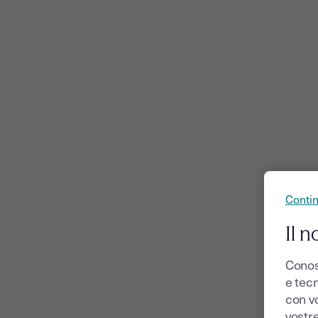
Conti
Il n
Conos
e tecn
con v
vostr