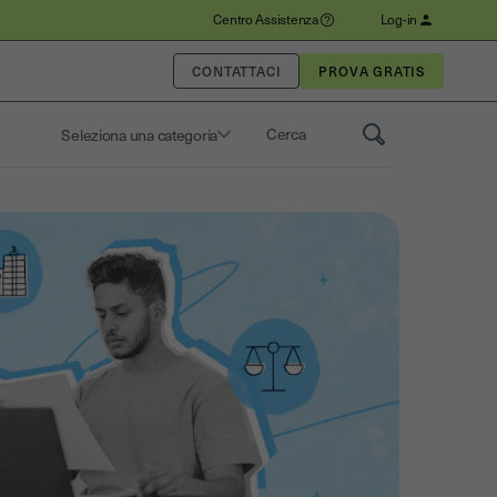
Centro Assistenza
Log-in
CONTATTACI
Seleziona una categoria
Saisissez un terme pour rechercher