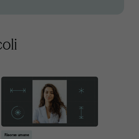
coli
Risorse umane