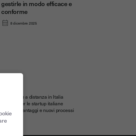
gestirle in modo efficace e
conforme
8 dicembre 2025
 locazione a distanza in Italia
 di firma per le startup italiane
rse umane: vantaggi e nuovi processi
cookie
care