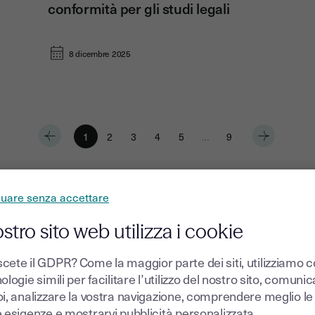
conformità per gli studi legali
8 dicembre 2025
1
2
3
4
5
…
9
nuare senza accettare
Come firmare un contratto di
ticoli
ostro sito web utilizza i cookie
La digitalizzazione dei flussi
Digitalizzazione delle riso
cete il GDPR? Come la maggior parte dei siti, utilizziamo 
ologie simili per facilitare l’utilizzo del nostro sito, comuni
oi, analizzare la vostra navigazione, comprendere meglio le
e esigenze e mostrarvi pubblicità personalizzata