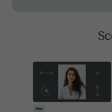
Sco
Notai