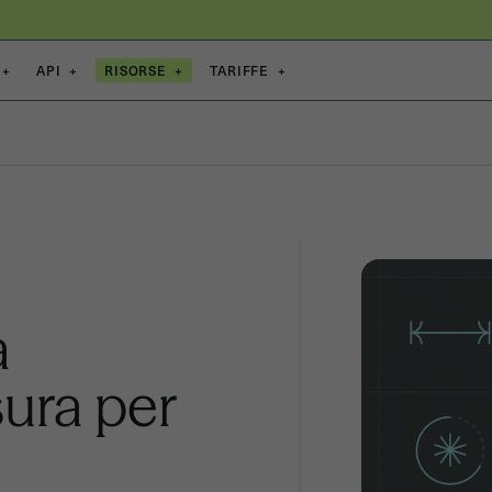
+
API
+
RISORSE
+
TARIFFE
+
à
sura per