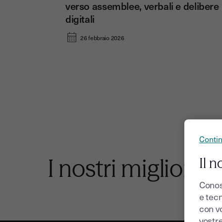
verso assemblee, verbali e delibere
digitali
26 febbraio 2026
Conti
I nostri migliori ar
Il n
Conos
e tecn
con v
vostr