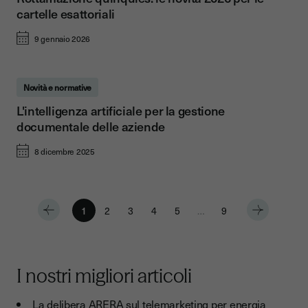
cartelle esattoriali
9 gennaio 2026
Novità e normative
L'intelligenza artificiale per la gestione
documentale delle aziende
8 dicembre 2025
1
2
3
4
5
…
9
I nostri migliori articoli
La delibera ARERA sul telemarketing per energia