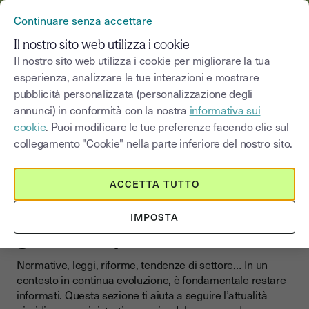
YOUSIGN DIVENTA YOUTRUST
Continuare senza accettare
MENU
Il nostro sito web utilizza i cookie
Il nostro sito web utilizza i cookie per migliorare la tua
esperienza, analizzare le tue interazioni e mostrare
Blog
|
Novità e normative
pubblicità personalizzata (personalizzazione degli
annunci) in conformità con la nostra
informativa sui
Seleziona una categoria
Saisissez un terme pour
cookie
. Puoi modificare le tue preferenze facendo clic sul
collegamento "Cookie" nella parte inferiore del nostro sito.
Novità e normative
ACCETTA TUTTO
Notizie e normative Rimani
aggiornato sugli sviluppi
IMPOSTA
giuridici e professionali
Normative, leggi, riforme, tendenze di settore… In un
contesto in continua evoluzione, è fondamentale restare
informati. Questa sezione ti aiuta a seguire l’attualità