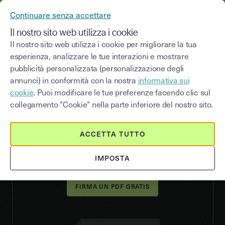
YOUSIGN DIVENTA YOUTRUST
Continuare senza accettare
MENU
Il nostro sito web utilizza i cookie
Il nostro sito web utilizza i cookie per migliorare la tua
esperienza, analizzare le tue interazioni e mostrare
pubblicità personalizzata (personalizzazione degli
FIRMA ELETTRONICA SU PDF
annunci) in conformità con la nostra
informativa sui
Firma un PDF online con
cookie
. Puoi modificare le tue preferenze facendo clic sul
la nostra firma elettronica
collegamento "Cookie" nella parte inferiore del nostro sito.
Vuoi firmare un PDF online senza stamparlo né
ACCETTA TUTTO
scansionarlo? Con Youtrust, aggiungi una firma
elettronica legalmente valida a qualsiasi PDF in
pochi clic, direttamente dal tuo browser.
IMPOSTA