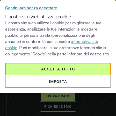
YOUSIGN DIVENTA YOUTRUST
Continuare senza accettare
MENU
Il nostro sito web utilizza i cookie
Il nostro sito web utilizza i cookie per migliorare la tua
esperienza, analizzare le tue interazioni e mostrare
pubblicità personalizzata (personalizzazione degli
I 4 livelli di firma
annunci) in conformità con la nostra
informativa sui
elettronica per i tuoi
cookie
. Puoi modificare le tue preferenze facendo clic sul
documenti
collegamento "Cookie" nella parte inferiore del nostro sito.
Youtrust offre quattro livelli di firma elettronica,
ACCETTA TUTTO
potrai quindi scegliere il livello di sicurezza più
adatto al tipo di documento da far firmare, in
accordo ai requisiti eIDAS.
IMPOSTA
RICHIEDI DEMO